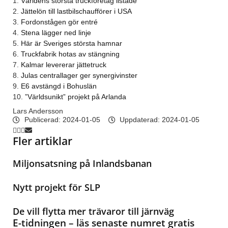
1.
Världens största truckföretag listade
2.
Jättelön till lastbilschaufförer i USA
3.
Fordonstågen gör entré
4.
Stena lägger ned linje
5.
Här är Sveriges största hamnar
6.
Truckfabrik hotas av stängning
7.
Kalmar levererar jättetruck
8.
Julas centrallager ger synergivinster
9.
E6 avstängd i Bohuslän
10.
”Världsunikt” projekt på Arlanda
Lars Andersson
Publicerad:
2024-01-05
Uppdaterad: 2024-01-05
Fler artiklar
Miljonsatsning på Inlandsbanan
Nytt projekt för SLP
De vill flytta mer trävaror till järnväg
E-tidningen – läs senaste numret gratis