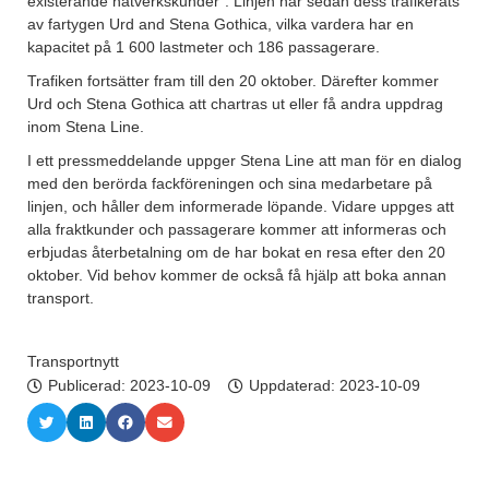
existerande nätverkskunder”. Linjen har sedan dess trafikerats
av fartygen Urd and Stena Gothica, vilka vardera har en
kapacitet på 1 600 lastmeter och 186 passagerare.
Trafiken fortsätter fram till den 20 oktober. Därefter kommer
Urd och Stena Gothica att chartras ut eller få andra uppdrag
inom Stena Line.
I ett pressmeddelande uppger Stena Line att man för en dialog
med den berörda fackföreningen och sina medarbetare på
linjen, och håller dem informerade löpande. Vidare uppges att
alla fraktkunder och passagerare kommer att informeras och
erbjudas återbetalning om de har bokat en resa efter den 20
oktober. Vid behov kommer de också få hjälp att boka annan
transport.
Transportnytt
Publicerad:
2023-10-09
Uppdaterad: 2023-10-09