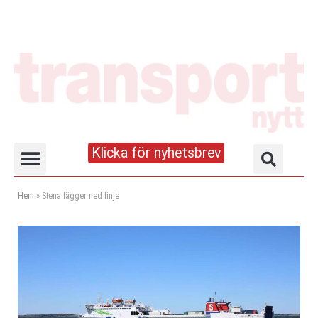
Klicka för nyhetsbrev
Truck- och lagerhandboken
Hem
»
Stena lägger ned linje