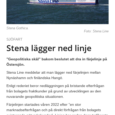
Stena Gothica.
Foto: Stena Line
SJÖFART
Stena lägger ned linje
”Geopolitiska skäl” bakom beslutet att dra in färjelinje på
Östersjön.
Stena Line meddelar att man lägger ned färjelinjen mellan
Nynäshamn och finländska Hangö.
Enligt rederiet beror nedläggningen på bristande efterfrågan
från bolagets fraktkunder på grund av utvecklingen av den
nuvarande geopolitiska situationen.
Färjelinjen startades våren 2022 efter ”en stor
marknadsefterfrågan och på direkt förfrågan från bolagets