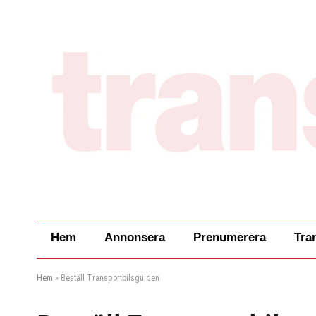
Hem
Annonsera
Prenumerera
Tra
Hem
»
Beställ Transportbilsguiden