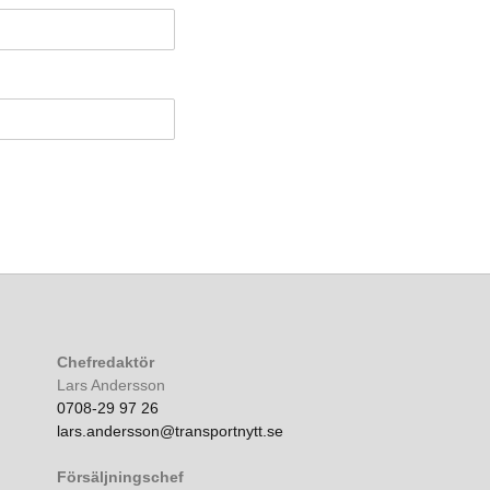
Chefredaktör
Lars Andersson
0708-29 97 26
lars.andersson@transportnytt.se
Försäljningschef