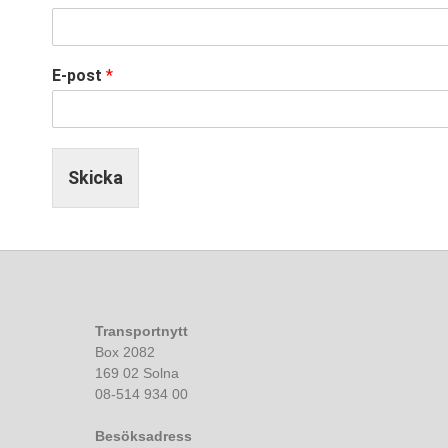
E-post
*
Skicka
Transportnytt
Box 2082
169 02 Solna
08-514 934 00
Besöksadress