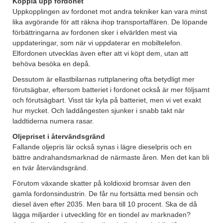
Koppla upp fordonet
Uppkopplingen av fordonet mot andra tekniker kan vara minst
lika avgörande för att räkna ihop transportaffären. De löpande
förbättringarna av fordonen sker i elvärlden mest via
uppdateringar, som när vi uppdaterar en mobiltelefon.
Elfordonen utvecklas även efter att vi köpt dem, utan att
behöva besöka en depå.
Dessutom är ellastbilarnas ruttplanering ofta betydligt mer
förutsägbar, eftersom batteriet i fordonet också är mer följsamt
och förutsägbart. Visst tär kyla på batteriet, men vi vet exakt
hur mycket. Och laddångesten sjunker i snabb takt när
laddtiderna numera rasar.
Oljepriset i återvändsgränd
Fallande oljepris lär också synas i lägre dieselpris och en
bättre andrahandsmarknad de närmaste åren. Men det kan bli
en tvär återvändsgränd.
Förutom växande skatter på koldioxid bromsar även den
gamla fordonsindustrin. De får nu fortsätta med bensin och
diesel även efter 2035. Men bara till 10 procent. Ska de då
lägga miljarder i utveckling för en tiondel av marknaden?