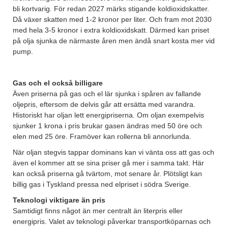
bli kortvarig. För redan 2027 märks stigande koldioxidskatter.
Då växer skatten med 1-2 kronor per liter. Och fram mot 2030
med hela 3-5 kronor i extra koldioxidskatt. Därmed kan priset
på olja sjunka de närmaste åren men ändå snart kosta mer vid
pump.
Gas och el också billigare
Även priserna på gas och el lär sjunka i spåren av fallande
oljepris, eftersom de delvis går att ersätta med varandra.
Historiskt har oljan lett energipriserna. Om oljan exempelvis
sjunker 1 krona i pris brukar gasen ändras med 50 öre och
elen med 25 öre. Framöver kan rollerna bli annorlunda.
När oljan stegvis tappar dominans kan vi vänta oss att gas och
även el kommer att se sina priser gå mer i samma takt. Här
kan också priserna gå tvärtom, mot senare år. Plötsligt kan
billig gas i Tyskland pressa ned elpriset i södra Sverige.
Teknologi viktigare än pris
Samtidigt finns något än mer centralt än literpris eller
energipris. Valet av teknologi påverkar transportköparnas och