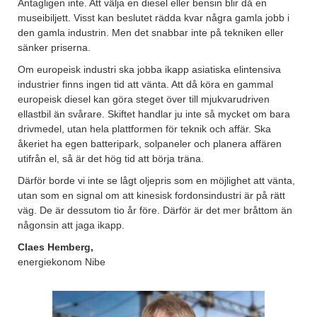
Antagligen inte. Att välja en diesel eller bensin blir då en
museibiljett. Visst kan beslutet rädda kvar några gamla jobb i
den gamla industrin. Men det snabbar inte på tekniken eller
sänker priserna.
Om europeisk industri ska jobba ikapp asiatiska elintensiva
industrier finns ingen tid att vänta. Att då köra en gammal
europeisk diesel kan göra steget över till mjukvarudriven
ellastbil än svårare. Skiftet handlar ju inte så mycket om bara
drivmedel, utan hela plattformen för teknik och affär. Ska
åkeriet ha egen batteripark, solpaneler och planera affären
utifrån el, så är det hög tid att börja träna.
Därför borde vi inte se lågt oljepris som en möjlighet att vänta,
utan som en signal om att kinesisk fordonsindustri är på rätt
väg. De är dessutom tio år före. Därför är det mer bråttom än
någonsin att jaga ikapp.
Claes Hemberg,
energiekonom Nibe