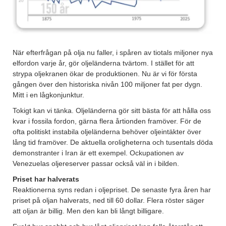
När efterfrågan på olja nu faller, i spåren av tiotals miljoner nya
elfordon varje år, gör oljeländerna tvärtom. I stället för att
strypa oljekranen ökar de produktionen. Nu är vi för första
gången över den historiska nivån 100 miljoner fat per dygn.
Mitt i en lågkonjunktur.
Tokigt kan vi tänka. Oljeländerna gör sitt bästa för att hålla oss
kvar i fossila fordon, gärna flera årtionden framöver. För de
ofta politiskt instabila oljeländerna behöver oljeintäkter över
lång tid framöver. De aktuella oroligheterna och tusentals döda
demonstranter i Iran är ett exempel. Ockupationen av
Venezuelas oljereserver passar också väl in i bilden.
Priset har halverats
Reaktionerna syns redan i oljepriset. De senaste fyra åren har
priset på oljan halverats, ned till 60 dollar. Flera röster säger
att oljan är billig. Men den kan bli långt billigare.