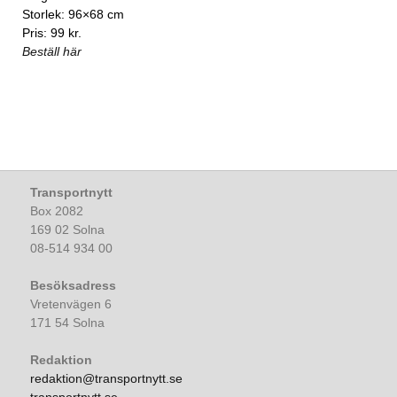
Storlek: 96×68 cm
Pris: 99 kr.
Beställ här
Transportnytt
Box 2082
169 02 Solna
08-514 934 00
Besöksadress
Vretenvägen 6
171 54 Solna
Redaktion
redaktion@transportnytt.se