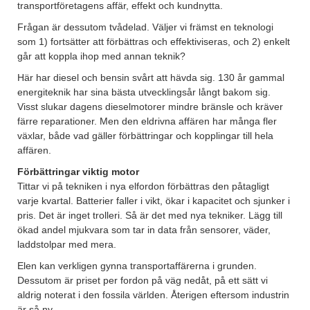
transportföretagens affär, effekt och kundnytta.
Frågan är dessutom tvådelad. Väljer vi främst en teknologi
som 1) fortsätter att förbättras och effektiviseras, och 2) enkelt
går att koppla ihop med annan teknik?
Här har diesel och bensin svårt att hävda sig. 130 år gammal
energiteknik har sina bästa utvecklingsår långt bakom sig.
Visst slukar dagens dieselmotorer mindre bränsle och kräver
färre reparationer. Men den eldrivna affären har många fler
växlar, både vad gäller förbättringar och kopplingar till hela
affären.
Förbättringar viktig motor
Tittar vi på tekniken i nya elfordon förbättras den påtagligt
varje kvartal. Batterier faller i vikt, ökar i kapacitet och sjunker i
pris. Det är inget trolleri. Så är det med nya tekniker. Lägg till
ökad andel mjukvara som tar in data från sensorer, väder,
laddstolpar med mera.
Elen kan verkligen gynna transportaffärerna i grunden.
Dessutom är priset per fordon på väg nedåt, på ett sätt vi
aldrig noterat i den fossila världen. Återigen eftersom industrin
är så ny.