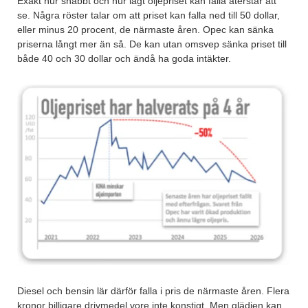
Exakt hur snabbt och hur lågt oljepriset kan falla återstår att
se. Några röster talar om att priset kan falla ned till 50 dollar,
eller minus 20 procent, de närmaste åren. Opec kan sänka
priserna långt mer än så. De kan utan omsvep sänka priset till
både 40 och 30 dollar och ändå ha goda intäkter.
Diesel och bensin lär därför falla i pris de närmaste åren. Flera
kronor billigare drivmedel vore inte konstigt. Men glädjen kan