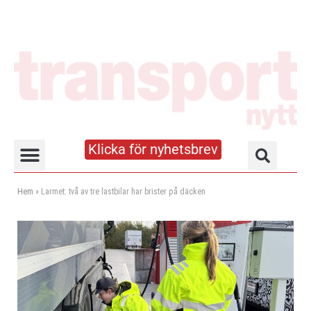
Klicka för nyhetsbrev
Truck- och lagerhandboken
Hem
»
Larmet: två av tre lastbilar har brister på däcken