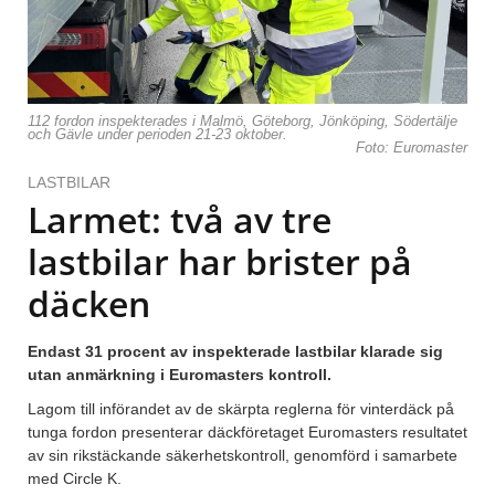
112 fordon inspekterades i Malmö, Göteborg, Jönköping, Södertälje
och Gävle under perioden 21-23 oktober.
Foto: Euromaster
LASTBILAR
Larmet: två av tre
lastbilar har brister på
däcken
Endast 31 procent av inspekterade lastbilar klarade sig
utan anmärkning i Euromasters kontroll.
Lagom till införandet av de skärpta reglerna för vinterdäck på
tunga fordon presenterar däckföretaget Euromasters resultatet
av sin rikstäckande säkerhetskontroll, genomförd i samarbete
med Circle K.