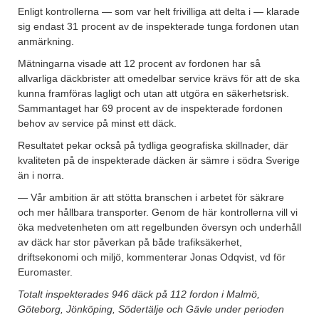
Enligt kontrollerna — som var helt frivilliga att delta i — klarade
sig endast 31 procent av de inspekterade tunga fordonen utan
anmärkning.
Mätningarna visade att 12 procent av fordonen har så
allvarliga däckbrister att omedelbar service krävs för att de ska
kunna framföras lagligt och utan att utgöra en säkerhetsrisk.
Sammantaget har 69 procent av de inspekterade fordonen
behov av service på minst ett däck.
Resultatet pekar också på tydliga geografiska skillnader, där
kvaliteten på de inspekterade däcken är sämre i södra Sverige
än i norra.
— Vår ambition är att stötta branschen i arbetet för säkrare
och mer hållbara transporter. Genom de här kontrollerna vill vi
öka medvetenheten om att regelbunden översyn och underhåll
av däck har stor påverkan på både trafiksäkerhet,
driftsekonomi och miljö, kommenterar Jonas Odqvist, vd för
Euromaster.
Totalt inspekterades 946 däck på 112 fordon i Malmö,
Göteborg, Jönköping, Södertälje och Gävle under perioden