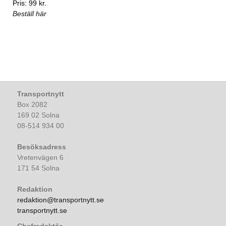
Pris: 99 kr.
Beställ här
Transportnytt
Box 2082
169 02 Solna
08-514 934 00
Besöksadress
Vretenvägen 6
171 54 Solna
Redaktion
redaktion@transportnytt.se
transportnytt.se