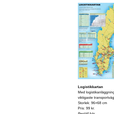
Logistikkartan
Med logistikanläggnin
viktigaste transportvä
Storlek: 96×68 cm
Pris: 99 kr.
Beställ här