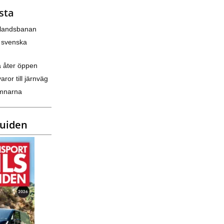
sta
nlandsbanan
 svenska
a åter öppen
varor till järnväg
amnarna
guiden