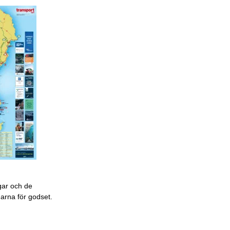
gar och de
garna för godset.