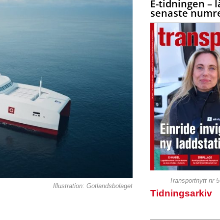
E-tidningen – l
senaste numre
Transportnytt nr 
Illustration: Gotlandsbolaget
Tidningsarkiv