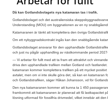
”Arbetar för fullt”
Då kan Gotlandsbolagets nya katamaran tas i trafik.
Gotlandsbolaget och det australiensiska skeppsbyggnadsvarve
Understanding (MOU) om byggnationen av en ny snabbgåend
Katamaranen är tänkt att komplettera den övriga Gotlandstraf
Om ett nybyggnadskontrakt ingås kan den snabbgående kata
Gotlandsbolaget ansvarar för den upphandlade Gotlandstrafiken
och just nu pågår upphandling av nästkommande period 2027
— Vi arbetar för fullt med att ta fram ett attraktivt och vinnande
driva den upphandlade trafiken mellan Gotland och fastlandet
katamaran kommer komplettera trafiken på ett mycket positivt sä
avtalet, men om vi inte skulle göra det, så kan en katamaran fo
och Gotlandstrafiken, säger Håkan Johansson, vd för Gotlands
Den nya katamaranen kommer att kunna ta 1 450 passagerar
framkommit att katamaranen är planerad att få lastkapacitet på
lösning utformad för fossilfria drivmedel, vilket innebär att d