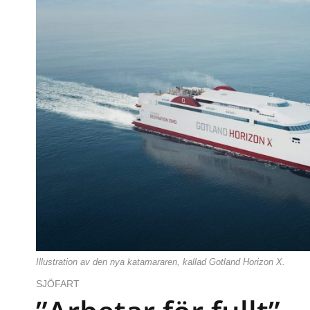
Illustration av den nya katamararen, kallad Gotland Horizon X.
SJÖFART