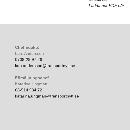
Ladda ner PDF här
Chefredaktör
Lars Andersson
0708-29 97 26
lars.andersson@transportnytt.se
Försäljningschef
Katarina Ungman
08-514 934 72
katarina.ungman@transportnytt.se