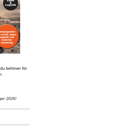
 du behöver för
ch
ger 2026!