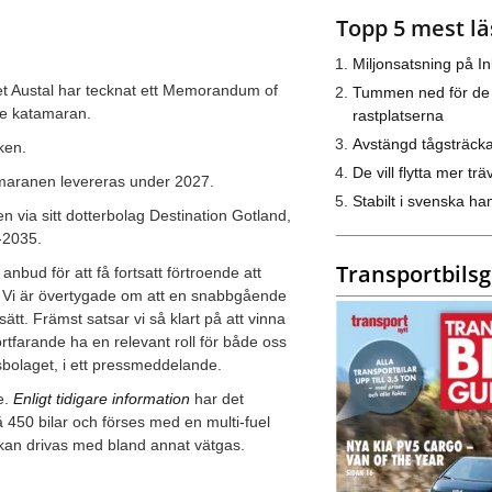
Topp 5 mest lä
Miljonsatsning på I
t Austal har tecknat ett Memorandum of
Tummen ned för de
e katamaran.
rastplatserna
Avstängd tågsträck
iken.
De vill flytta mer trä
maranen levereras under 2027.
Stabilt i svenska h
 via sitt dotterbolag Destination Gotland,
-2035.
Transportbils
 anbud för att få fortsatt förtroende att
. Vi är övertygade om att en snabbgående
tt. Främst satsar vi så klart på att vinna
rtfarande ha en relevant roll för både oss
bolaget, i ett pressmeddelande.
e.
Enligt tidigare information
har det
 450 bilar och förses med en multi-fuel
en kan drivas med bland annat vätgas.