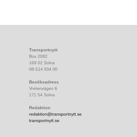
Transportnytt
Box 2082
169 02 Solna
08-514 934 00
Besöksadress
Vretenvägen 6
171 54 Solna
Redaktion
redaktion@transportnytt.se
transportnytt.se