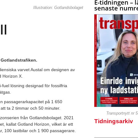
E-tidningen – l
senaste numre
Illustration: Gotlandsbolaget
ll
 Gotlandstrafiken.
aliensiska varvet Austal om designen av
 Horizon X.
fuel lösning designad för fossilfria
ätgas.
en passagerarkapacitet på 1 650
att ta 2 timmar och 50 minuter.
Transportnytt nr 
izonserien från Gotlandsbolaget. 2021
Tidningsarkiv
, kallat Gotland Horizon, vilket är ett
ar, 100 lastbilar och 1 900 passagerare.