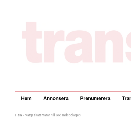
Hem
Annonsera
Prenumerera
Tra
Hem
»
Vätgaskatamaran till Gotlandsbolaget?