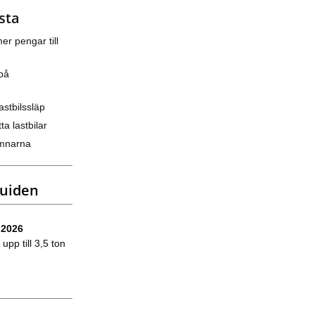
sta
er pengar till
på
astbilssläp
ta lastbilar
amnarna
guiden
 2026
upp till 3,5 ton