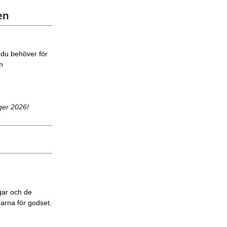
en
 du behöver för
ch
ger 2026!
gar och de
garna för godset.