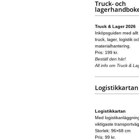
Truck- och
lagerhandbok
Truck & Lager 2026
Inköpsguiden med allt
truck, lager, logistik o
materialhantering.
Pris: 199 kr.
Beställ den här!
All info om Truck & La
Logistikkartan
Logistikkartan
Med logistikanläggnin
viktigaste transportvä
Storlek: 96×68 cm
Pris: 99 kr.