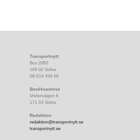
Transportnytt
Box 2082
169 02 Solna
08-514 934 00
Besöksadress
Vretenvägen 6
171 54 Solna
Redaktion
redaktion@transportnytt.se
transportnytt.se