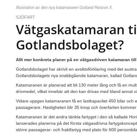
Illustration av den nya katamararen Gotland Horizon X.
SJÖFART
Vätgaskatamaran ti
Gotlandsbolaget?
Allt mer konkreta planer på en vätgasdriven katamaran till
Gotlandsbolaget har skrivit en avsiktsförklaring med det austr
Gotlandsbolagets nya snabbgående katamaran, kallad Gotland
Katamaranen är planerad att bli 130 meter lång och få en multi-
drivmedel, vilket innebär att den kan drivas med bland annat v
Vidare uppges katamaranen få en lastkapacitet 450 bilar och 
passagerare. Hastigheten blir 35 knop och överfarten kommer 
Katamaranen är det andra tänkta fartyget i den så kallade Hor
lanserades planerna på det första vätgasdrivna fartygskonceptet
större passagerar- och fraktfartyg med plats för 600 personbil