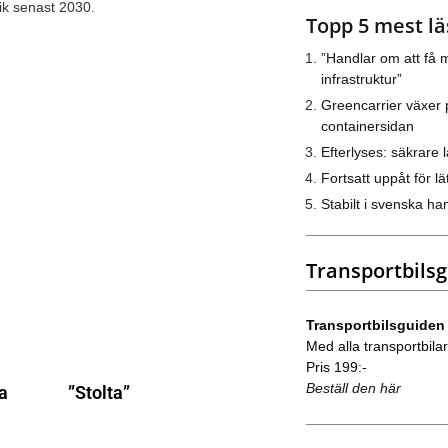
fik senast 2030.
Topp 5 mest lä
”Handlar om att få m
infrastruktur”
Greencarrier växer 
containersidan
Efterlyses: säkrare l
Fortsatt uppåt för lät
Stabilt i svenska h
Transportbils
Transportbilsguiden
Med alla transportbilar 
Pris 199:-
Beställ den här
na
”Stolta”