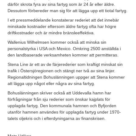
därför skrota fyra av sina fartyg som är 24 år eller äldre.
Dessutom förbereder man sig för att lägga upp ett tiotal fartyg.
I ett pressmeddelande konstaterar rederiet att det innebär
minskade kostnader eftersom äldre fartyg ofta har högre
driftkostnader och är mindre bränsleeffektiva.
Wallenius Wilhelmsen kommer också att minska sin
personalstyrka i USA och Mexico. Omkring 2500 anställda i
den landbaserade verksamheten kommer att permitteras.
Stena Line är ett av de färjerederier som kraftigt minskat sin
trafik i Östersjöregionen och stängt ner två av sina linjer.
Regionaltidningen Bohuslänningen uppger att Stena kommer
att lägga upp något eller några av sina fartyg.
Bohuslänningen skriver också att Uddevalla hamn har
förfrågningar från sju rederier som önskar kajplats för
upplagda fartyg. Den kommunala hamnen och Byfjorden
utanför hamnen användes för upplagda fartyg under 1970-
talets oljekris och i efterdyningarna av finanskrisen.