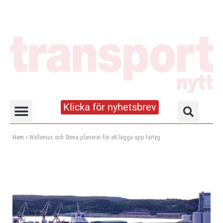
Klicka för nyhetsbrev
Truck- och lagerhandboken
Hem
»
Wallenius och Stena planerar för att lägga upp fartyg