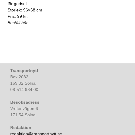
för godset.
Storlek: 96×68 cm
Pris: 99 kr.
Beställ här
Transportnytt
Box 2082
169 02 Solna
08-514 934 00
Besöksadress
Vretenvägen 6
171 54 Solna
Redaktion
redaktion@transportnytt.se