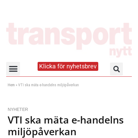
Klicka för nyhetsbrev
Truck- och lagerhandboken
Hem
»
VTI ska mäta e-handelns miljöpåverkan
NYHETER
VTI ska mäta e-handelns
miljöpåverkan