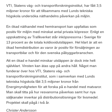
VTI, Statens väg- och transportforskningsinstitut, har fått 3,5
miljoner kronor för att tillsammans med Lunds tekniska
högskola undersöka näthandelns påverkan på miljön.
En ökad näthandel med hemtransport kan uppfattas som
positiv för miljön med minskat antal privata köpresor. Enligt en
uppskattning av Trafikverket står inköpsresorna i Sverige för
13 procent av de totala koldioxidutsläppen. Hel klart är att en
ökad hemdistribution av varor är positiv för försäljningen av
transportbilar och för den svenska påbyggarbranschen.
Att en ökad e-handel minskar utsläppen är dock inte helt
självklart. Vinsten kan ätas upp på andra håll. Något man
funderar över hos VTI, Statens väg- och
transportforskningsinstitut, som i samverkan med Lunds
tekniska högskola fått 3,5 miljoner kronor från
Energimyndigheten för att forska på e-handel med matvaror.
Man skall titta på hur resvanorna påverkas samt hur nya
säljkanaler inverkar på distributionslösningar för livsmedel.
Projektet skall pågå i två år.
Christer Andersson