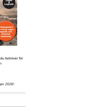
 du behöver för
ch
ger 2026!