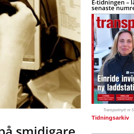
E-tidningen – l
senaste numre
Transportnytt nr 
Tidningsarkiv
 på smidigare