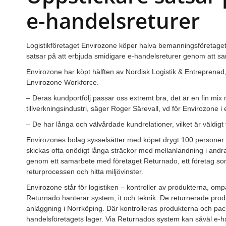
e-handelsreturer
Logistikföretaget Envirozone köper halva bemanningsföretaget
satsar på att erbjuda smidigare e-handelsreturer genom att 
Envirozone har köpt hälften av Nordisk Logistik & Entreprenad
Envirozone Workforce.
– Deras kundportfölj passar oss extremt bra, det är en fin mix m
tillverkningsindustri, säger Roger Särevall, vd för Envirozone 
– De har långa och välvårdade kundrelationer, vilket är väldigt v
Envirozones bolag sysselsätter med köpet drygt 100 personer.
skickas ofta onödigt långa sträckor med mellanlandning i andra
genom ett samarbete med företaget Returnado, ett företag som
returprocessen och hitta miljövinster.
Envirozone står för logistiken – kontroller av produkterna, omp
Returnado hanterar system, it och teknik. De returnerade pro
anläggning i Norrköping. Där kontrolleras produkterna och pack
handelsföretagets lager. Via Returnados system kan såväl e-