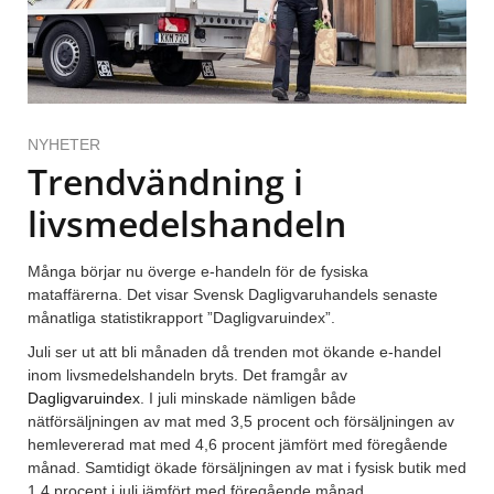
NYHETER
Trendvändning i
livsmedelshandeln
Många börjar nu överge e-handeln för de fysiska
mataffärerna. Det visar Svensk Dagligvaruhandels senaste
månatliga statistikrapport ”Dagligvaruindex”.
Juli ser ut att bli månaden då trenden mot ökande e-handel
inom livsmedelshandeln bryts. Det framgår av
Dagligvaruindex
. I juli minskade nämligen både
nätförsäljningen av mat med 3,5 procent och försäljningen av
hemlevererad mat med 4,6 procent jämfört med föregående
månad. Samtidigt ökade försäljningen av mat i fysisk butik med
1,4 procent i juli jämfört med föregående månad.