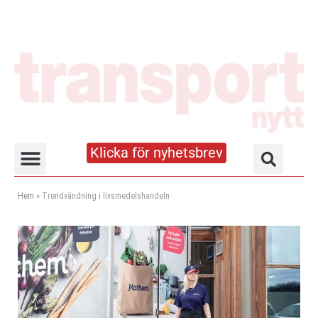
Klicka för nyhetsbrev
Truck- och lagerhandboken
Hem
»
Trendvändning i livsmedelshandeln