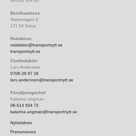
08-514 934 00
Besöksadress
Vretenvägen 6
171 54 Solna
Redaktion
redaktion@transportnytt.se
transportnytt.se
Chefredaktör
Lars Andersson
0708-29 97 26
lars.andersson@transportnytt.se
Försäljningschef
Katarina Ungman
08-514 934 72
katarina.ungman@transportnytt.se
Nyhetsbrev
Prenumerera