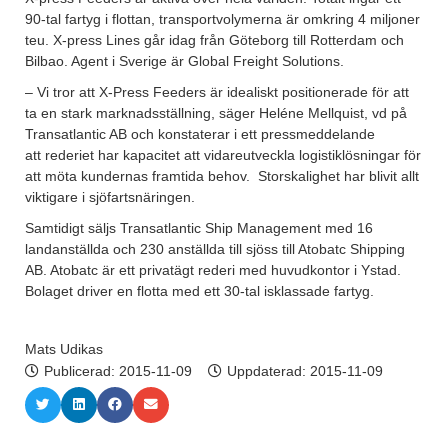
90-tal fartyg i flottan, transportvolymerna är omkring 4 miljoner
teu. X-press Lines går idag från Göteborg till Rotterdam och
Bilbao. Agent i Sverige är Global Freight Solutions.
– Vi tror att X-Press Feeders är idealiskt positionerade för att
ta en stark marknadsställning, säger Heléne Mellquist, vd på
Transatlantic AB och konstaterar i ett pressmeddelande
att rederiet har kapacitet att vidareutveckla logistiklösningar för
att möta kundernas framtida behov. Storskalighet har blivit allt
viktigare i sjöfartsnäringen.
Samtidigt säljs Transatlantic Ship Management med 16
landanställda och 230 anställda till sjöss till Atobatc Shipping
AB. Atobatc är ett privatägt rederi med huvudkontor i Ystad.
Bolaget driver en flotta med ett 30-tal isklassade fartyg.
Mats Udikas
Publicerad:
2015-11-09
Uppdaterad: 2015-11-09