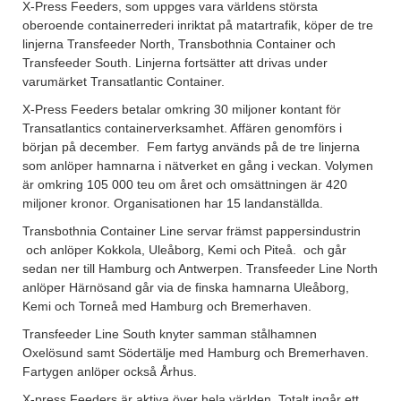
X-Press Feeders, som uppges vara världens största
oberoende containerrederi inriktat på matartrafik, köper de tre
linjerna Transfeeder North, Transbothnia Container och
Transfeeder South. Linjerna fortsätter att drivas under
varumärket Transatlantic Container.
X-Press Feeders betalar omkring 30 miljoner kontant för
Transatlantics containerverksamhet. Affären genomförs i
början på december. Fem fartyg används på de tre linjerna
som anlöper hamnarna i nätverket en gång i veckan. Volymen
är omkring 105 000 teu om året och omsättningen är 420
miljoner kronor. Organisationen har 15 landanställda.
Transbothnia Container Line servar främst pappersindustrin
och anlöper Kokkola, Uleåborg, Kemi och Piteå. och går
sedan ner till Hamburg och Antwerpen. Transfeeder Line North
anlöper Härnösand går via de finska hamnarna Uleåborg,
Kemi och Torneå med Hamburg och Bremerhaven.
Transfeeder Line South knyter samman stålhamnen
Oxelösund samt Södertälje med Hamburg och Bremerhaven.
Fartygen anlöper också Århus.
X-press Feeders är aktiva över hela världen. Totalt ingår ett