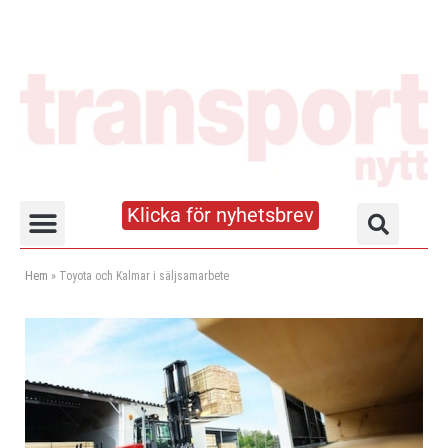
Klicka för nyhetsbrev
Truck- och lagerhandboken
Hem
»
Toyota och Kalmar i säljsamarbete