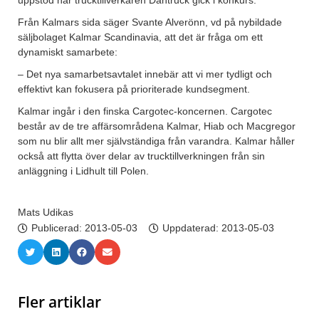
uppstod när trucktillverkaren Dantruck gick i konkurs.
Från Kalmars sida säger Svante Alverönn, vd på nybildade
säljbolaget Kalmar Scandinavia, att det är fråga om ett
dynamiskt samarbete:
– Det nya samarbetsavtalet innebär att vi mer tydligt och
effektivt kan fokusera på prioriterade kundsegment.
Kalmar ingår i den finska Cargotec-koncernen. Cargotec
består av de tre affärsområdena Kalmar, Hiab och Macgregor
som nu blir allt mer självständiga från varandra. Kalmar håller
också att flytta över delar av trucktillverkningen från sin
anläggning i Lidhult till Polen.
Mats Udikas
Publicerad:
2013-05-03
Uppdaterad: 2013-05-03
Fler artiklar