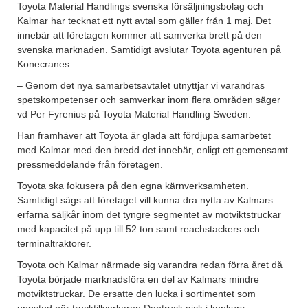
Toyota Material Handlings svenska försäljningsbolag och
Kalmar har tecknat ett nytt avtal som gäller från 1 maj. Det
innebär att företagen kommer att samverka brett på den
svenska marknaden. Samtidigt avslutar Toyota agenturen på
Konecranes.
– Genom det nya samarbetsavtalet utnyttjar vi varandras
spetskompetenser och samverkar inom flera områden säger
vd Per Fyrenius på Toyota Material Handling Sweden.
Han framhäver att Toyota är glada att fördjupa samarbetet
med Kalmar med den bredd det innebär, enligt ett gemensamt
pressmeddelande från företagen.
Toyota ska fokusera på den egna kärnverksamheten.
Samtidigt sägs att företaget vill kunna dra nytta av Kalmars
erfarna säljkår inom det tyngre segmentet av motviktstruckar
med kapacitet på upp till 52 ton samt reachstackers och
terminaltraktorer.
Toyota och Kalmar närmade sig varandra redan förra året då
Toyota började marknadsföra en del av Kalmars mindre
motviktstruckar. De ersatte den lucka i sortimentet som