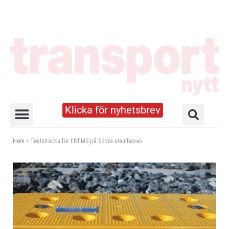
Klicka för nyhetsbrev
Truck- och lagerhandboken
Hem
»
Teststräcka för ERTMS på Södra stambanan