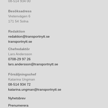
08-514 934 00
Besöksadress
Vretenvägen 6
171 54 Solna
Redaktion
redaktion@transportnytt.se
transportnytt.se
Chefredaktör
Lars Andersson
0708-29 97 26
lars.andersson@transportnytt.se
Försäljningschef
Katarina Ungman
08-514 934 72
katarina.ungman@transportnytt.se
Nyhetsbrev
Prenumerera