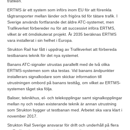
trafiken.
ERTMS är ett system som införs inom EU för att förenkla
tågtransporter mellan länder och frigöra tid för tätare trafik. I
Sverige används fortfarande det äldre ATC-systemet, men
Trafikverket förbereder nu för att successivt införa ERTMS,
vilket är ett ömdiskuterat projekt. År 2035 beräknas ERTMS
vara installerat i sin helhet i Europa.
Strukton Rail har fått i uppdrag av Trafikverket att förbereda
testbanans teknik för det nya systemet.
Banans ATC-signaler utrustas parallellt med de två olika
ERTMS-systemen som ska testas. Vid banans ändpunkter
installerars signalkodare som skickar information till
utrustningen ombord på banans testtåg, om vilket av ERTMS-
systemen tåget ska följa.
Baliser, teknikhus, el- och telekopplingar samt signalkopplingar
mellan ny och redan existerande teknik är annan utrustning
som Strukton bygger ut testbanan med. Arbetet ska vara klart i
november 2017.
Strukton Rail Sverige ansvarar för drift och underhåll på flera