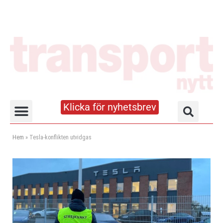
Klicka för nyhetsbrev
Truck- och lagerhandboken
Hem
»
Tesla-konflikten utvidgas