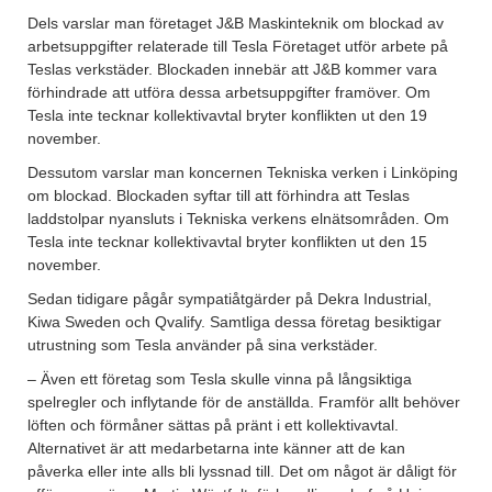
Dels varslar man företaget J&B Maskinteknik om blockad av
arbetsuppgifter relaterade till Tesla Företaget utför arbete på
Teslas verkstäder. Blockaden innebär att J&B kommer vara
förhindrade att utföra dessa arbetsuppgifter framöver. Om
Tesla inte tecknar kollektivavtal bryter konflikten ut den 19
november.
Dessutom varslar man koncernen Tekniska verken i Linköping
om blockad. Blockaden syftar till att förhindra att Teslas
laddstolpar nyansluts i Tekniska verkens elnätsområden. Om
Tesla inte tecknar kollektivavtal bryter konflikten ut den 15
november.
Sedan tidigare pågår sympatiåtgärder på Dekra Industrial,
Kiwa Sweden och Qvalify. Samtliga dessa företag besiktigar
utrustning som Tesla använder på sina verkstäder.
– Även ett företag som Tesla skulle vinna på långsiktiga
spelregler och inflytande för de anställda. Framför allt behöver
löften och förmåner sättas på pränt i ett kollektivavtal.
Alternativet är att medarbetarna inte känner att de kan
påverka eller inte alls bli lyssnad till. Det om något är dåligt för