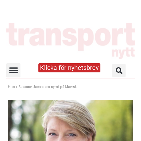
Klicka för nyhetsbrev
Truck- och lagerhandboken
Hem
»
Susanne Jacobsson ny vd på Maersk