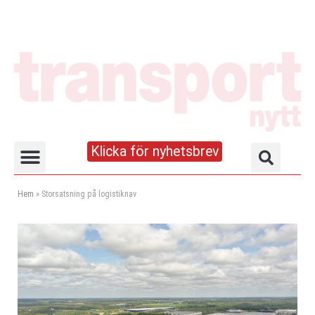
Klicka för nyhetsbrev
Truck- och lagerhandboken
Hem
»
Storsatsning på logistiknav