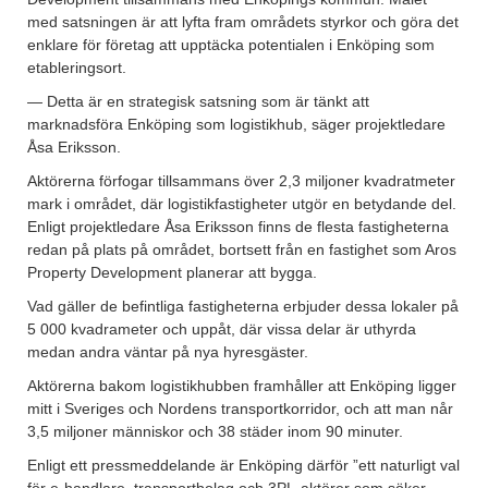
med satsningen är att lyfta fram områdets styrkor och göra det
enklare för företag att upptäcka potentialen i Enköping som
etableringsort.
— Detta är en strategisk satsning som är tänkt att
marknadsföra Enköping som logistikhub, säger projektledare
Åsa Eriksson.
Aktörerna förfogar tillsammans över 2,3 miljoner kvadratmeter
mark i området, där logistikfastigheter utgör en betydande del.
Enligt projektledare Åsa Eriksson finns de flesta fastigheterna
redan på plats på området, bortsett från en fastighet som Aros
Property Development planerar att bygga.
Vad gäller de befintliga fastigheterna erbjuder dessa lokaler på
5 000 kvadrameter och uppåt, där vissa delar är uthyrda
medan andra väntar på nya hyresgäster.
Aktörerna bakom logistikhubben framhåller att Enköping ligger
mitt i Sveriges och Nordens transportkorridor, och att man når
3,5 miljoner människor och 38 städer inom 90 minuter.
Enligt ett pressmeddelande är Enköping därför ”ett naturligt val