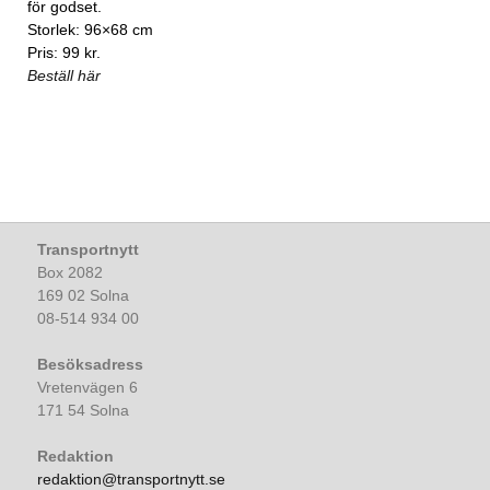
för godset.
Storlek: 96×68 cm
Pris: 99 kr.
Beställ här
Transportnytt
Box 2082
169 02 Solna
08-514 934 00
Besöksadress
Vretenvägen 6
171 54 Solna
Redaktion
redaktion@transportnytt.se