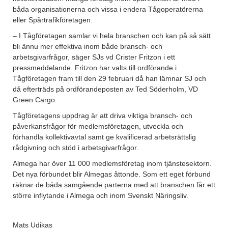
båda organisationerna och vissa i endera Tågoperatörerna
eller Spårtrafikföretagen.
– I Tågföretagen samlar vi hela branschen och kan på så sätt
bli ännu mer effektiva inom både bransch- och
arbetsgivarfrågor, säger SJs vd Crister Fritzon i ett
pressmeddelande. Fritzon har valts till ordförande i
Tågföretagen fram till den 29 februari då han lämnar SJ och
då efterträds på ordförandeposten av Ted Söderholm, VD
Green Cargo.
Tågföretagens uppdrag är att driva viktiga bransch- och
påverkansfrågor för medlemsföretagen, utveckla och
förhandla kollektivavtal samt ge kvalificerad arbetsrättslig
rådgivning och stöd i arbetsgivarfrågor.
Almega har över 11 000 medlemsföretag inom tjänstesektorn.
Det nya förbundet blir Almegas åttonde. Som ett eget förbund
räknar de båda samgående parterna med att branschen får ett
större inflytande i Almega och inom Svenskt Näringsliv.
Mats Udikas