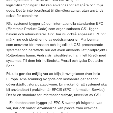
logistiktillämpningar. Det kan användas för att spåra och följa
gods. Det är inte begränsat till järnvägsvagnar, utan används
också för containrar.
Rfid-systemet bygger på den internationella standarden EPC
(Electronic Product Code) som organisationen GS1 ligger
bakom och administrerar. GS1 har nu också anpassat EPC för
märkning och identifiering av godstransporter. Mia Lenman
som ansvarar för transport och logistik på GS1 presenterade
systemet och berättade hur det även används i ett pilotprojekt i
Rotterdams hamn. Andra järnvägsföretag har inlett försök med
systemet. Till dem hör holländska Prorail och tyska Deutsche
Bahn.
På sikt ger det möjlighet
att följa järnvägslaster över hela
Europa. Rfid-scanning av gods och lastbärare ger snabbt
oöverskådligt stora datavolymer. En nyckel för att systemet ska
bli användbart i praktiken är EPCIS (EPC Information Service)
Det är en standard för informationsutbyte, utvecklat av GS1.
– En databas som bygger på EPCIS svarar på frågorna: vad,
var, när och varför. Användarna kan plocka fram exakt de