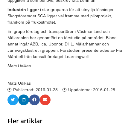
uppgifterna som behövs, beskrev Mia Lenman.
Industrin ligger
i startgroparna för att utnyttja lösningen.
Skogsföretaget SCA ligger väl framme med pilotprojekt,
framkom på frukostmötet.
En grupp företag och transportörer i Västmanland och
Mälardalen har genomfört en förstudie på området. Bland
annat ingår ABB, Ica, Uponor, DHL, Mälarhamnar och
Järnvägsklustret i gruppen. Förstudien presenterades av Fia
Mårdfelt från konsultföretaget Learningwell.
Mats Udikas
Mats Udikas
Publicerad:
2016-01-28
Uppdaterad: 2016-01-28
Fler artiklar