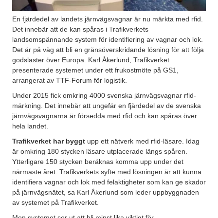
En fjärdedel av landets järnvägsvagnar är nu märkta med rfid.
Det innebär att de kan spåras i Trafikverkets
landsomspännande system för identifiering av vagnar och lok.
Det är på väg att bli en gränsöverskridande lösning för att följa
godslaster över Europa. Karl Åkerlund, Trafikverket
presenterade systemet under ett frukostmöte på GS1,
arrangerat av TTF-Forum för logistik.
Under 2015 fick omkring 4000 svenska järnvägsvagnar rfid-
märkning. Det innebär att ungefär en fjärdedel av de svenska
järnvägsvagnarna är försedda med rfid och kan spåras över
hela landet.
Trafikverket har byggt
upp ett nätverk med rfid-läsare. Idag
är omkring 180 stycken läsare utplacerade längs spåren.
Ytterligare 150 stycken beräknas komma upp under det
närmaste året. Trafikverkets syfte med lösningen är att kunna
identifiera vagnar och lok med felaktigheter som kan ge skador
på järnvägsnätet, sa Karl Åkerlund som leder uppbyggnaden
av systemet på Trafikverket.
Men systemet ser ut att bli minst lika viktigt för