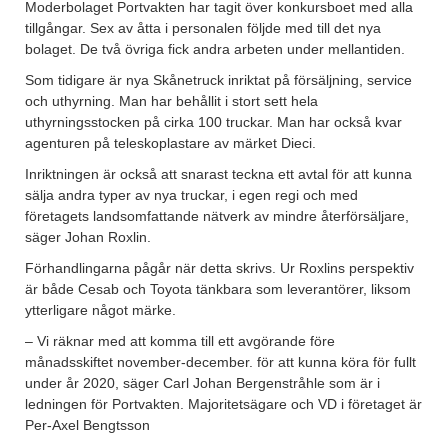
Moderbolaget Portvakten har tagit över konkursboet med alla
tillgångar. Sex av åtta i personalen följde med till det nya
bolaget. De två övriga fick andra arbeten under mellantiden.
Som tidigare är nya Skånetruck inriktat på försäljning, service
och uthyrning. Man har behållit i stort sett hela
uthyrningsstocken på cirka 100 truckar. Man har också kvar
agenturen på teleskoplastare av märket Dieci.
Inriktningen är också att snarast teckna ett avtal för att kunna
sälja andra typer av nya truckar, i egen regi och med
företagets landsomfattande nätverk av mindre återförsäljare,
säger Johan Roxlin.
Förhandlingarna pågår när detta skrivs. Ur Roxlins perspektiv
är både Cesab och Toyota tänkbara som leverantörer, liksom
ytterligare något märke.
– Vi räknar med att komma till ett avgörande före
månadsskiftet november-december. för att kunna köra för fullt
under år 2020, säger Carl Johan Bergenstråhle som är i
ledningen för Portvakten. Majoritetsägare och VD i företaget är
Per-Axel Bengtsson