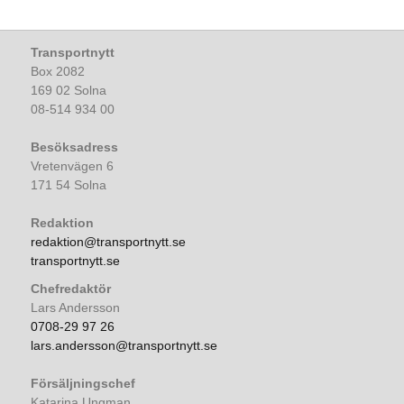
Transportnytt
Box 2082
169 02 Solna
08-514 934 00
Besöksadress
Vretenvägen 6
171 54 Solna
Redaktion
redaktion@transportnytt.se
transportnytt.se
Chefredaktör
Lars Andersson
0708-29 97 26
lars.andersson@transportnytt.se
Försäljningschef
Katarina Ungman