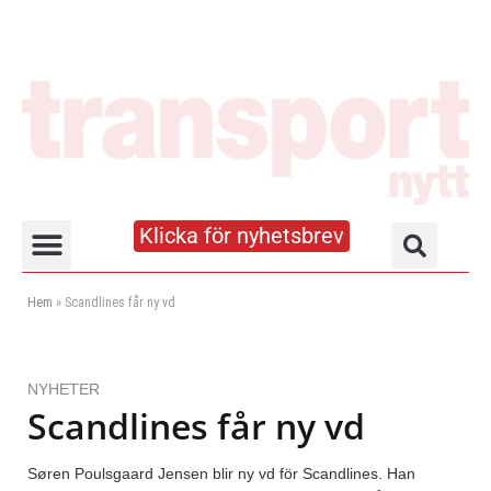
Klicka för nyhetsbrev
Truck- och lagerhandboken
Hem
»
Scandlines får ny vd
NYHETER
Scandlines får ny vd
Søren Poulsgaard Jensen blir ny vd för Scandlines. Han