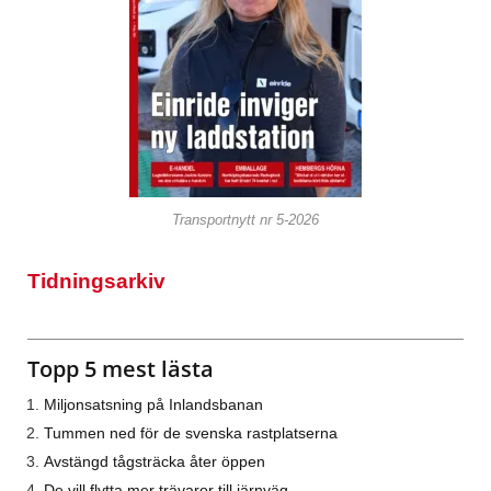
Transportnytt nr 5-2026
Tidningsarkiv
Topp 5 mest lästa
Miljonsatsning på Inlandsbanan
Tummen ned för de svenska rastplatserna
Avstängd tågsträcka åter öppen
De vill flytta mer trävaror till järnväg