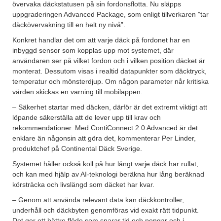
övervaka däckstatusen på sin fordonsflotta. Nu släpps
uppgraderingen Advanced Package, som enligt tillverkaren ”tar
däckövervakning till en helt ny nivå”.
Konkret handlar det om att varje däck på fordonet har en
inbyggd sensor som kopplas upp mot systemet, där
användaren ser på vilket fordon och i vilken position däcket är
monterat. Dessutom visas i realtid datapunkter som däcktryck,
temperatur och mönsterdjup. Om någon parameter når kritiska
värden skickas en varning till mobilappen.
– Säkerhet startar med däcken, därför är det extremt viktigt att
löpande säkerställa att de lever upp till krav och
rekommendationer. Med ContiConnect 2.0 Advanced är det
enklare än någonsin att göra det, kommenterar Per Linder,
produktchef på Continental Däck Sverige.
Systemet håller också koll på hur långt varje däck har rullat,
och kan med hjälp av AI-teknologi beräkna hur lång beräknad
körsträcka och livslängd som däcket har kvar.
– Genom att använda relevant data kan däckkontroller,
underhåll och däckbyten genomföras vid exakt rätt tidpunkt.
Det ger ett bättre flöde som sparar tid och pengar och i