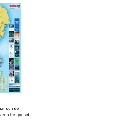
gar och de
garna för godset.