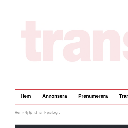
Hem
Annonsera
Prenumerera
Tra
Hem
»
Ny tjänst från Nyce Logic