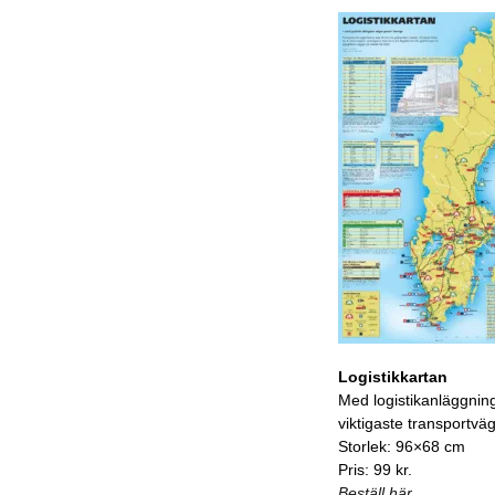
Logistikkartan
Med logistikanläggnin
viktigaste transportvä
Storlek: 96×68 cm
Pris: 99 kr.
Beställ här