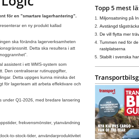
 Logic
Topp 5 mest lä
t för en ”smartare lagerhantering”.
Miljonsatsning på I
presenterar en ny produkt kallad
Avstängd tågsträck
De vill flytta mer trä
ningen ska förändra lagerverksamheten
Tummen ned för de
onsgränssnitt. Detta ska resultera i att
rastplatserna
e noggrannhet”.
Stabilt i svenska h
tal assistent i ett WMS-system som
t. Den centraliserar rutinuppgifter,
Transportbils
ndlingar. Detta uppges kunna minska det
t för lagerteam att arbeta effektivare och
ters under Q1-2026, med bredare lansering
oppstider, frekvensmönster, ytanvändning
dock-to-stock-tider, användarproduktivitet