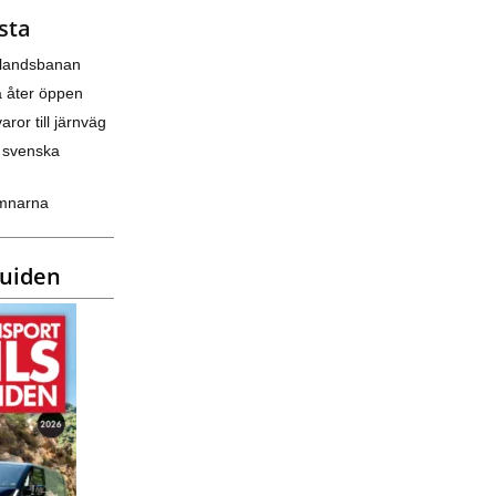
sta
nlandsbanan
a åter öppen
varor till järnväg
 svenska
amnarna
guiden