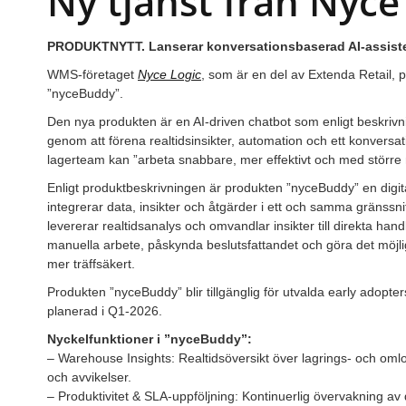
Ny tjänst från Nyce
PRODUKTNYTT. Lanserar konversationsbaserad AI-assisten
WMS-företaget
Nyce Logic
, som är en del av Extenda Retail, 
”nyceBuddy”.
Den nya produkten är en AI-driven chatbot som enligt beskriv
genom att förena realtidsinsikter, automation och ett konversati
lagerteam kan ”arbeta snabbare, mer effektivt och med störr
Enligt produktbeskrivningen är produkten ”nyceBuddy” en digi
integrerar data, insikter och åtgärder i ett och samma gränssnit
levererar realtidsanalys och omvandlar insikter till direkta ha
manuella arbete, påskynda beslutsfattandet och göra det möjlig
mer träffsäkert.
Produkten ”nyceBuddy” blir tillgänglig för utvalda early adop
planerad i Q1-2026.
Nyckelfunktioner i ”nyceBuddy”:
– Warehouse Insights: Realtidsöversikt över lagrings- och oml
och avvikelser.
– Produktivitet & SLA-uppföljning: Kontinuerlig övervakning av 