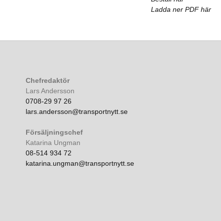
Ladda ner PDF här
Chefredaktör
Lars Andersson
0708-29 97 26
lars.andersson@transportnytt.se
Försäljningschef
Katarina Ungman
08-514 934 72
katarina.ungman@transportnytt.se