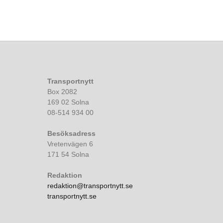
Transportnytt
Box 2082
169 02 Solna
08-514 934 00
Besöksadress
Vretenvägen 6
171 54 Solna
Redaktion
redaktion@transportnytt.se
transportnytt.se