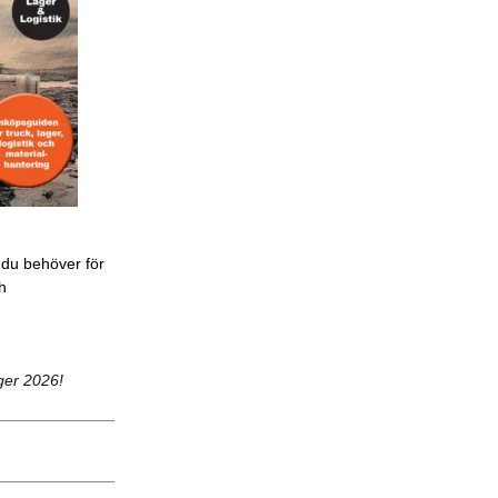
 du behöver för
ch
ger 2026!