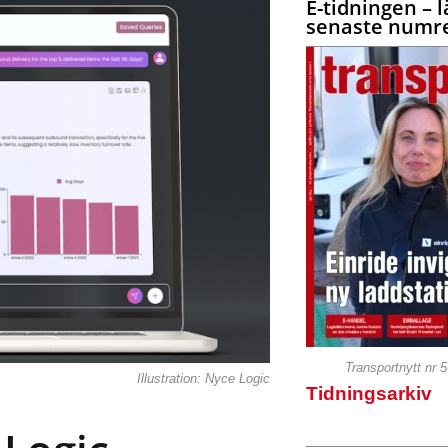
E-tidningen – l
senaste numre
Transportnytt nr 
Illustration: Nyce Logic
Tidningsarkiv