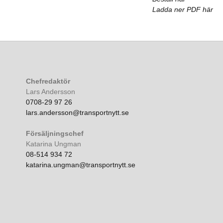
Ladda ner PDF här
Chefredaktör
Lars Andersson
0708-29 97 26
lars.andersson@transportnytt.se
Försäljningschef
Katarina Ungman
08-514 934 72
katarina.ungman@transportnytt.se