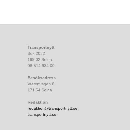
Transportnytt
Box 2082
169 02 Solna
08-514 934 00
Besöksadress
Vretenvägen 6
171 54 Solna
Redaktion
redaktion@transportnytt.se
transportnytt.se