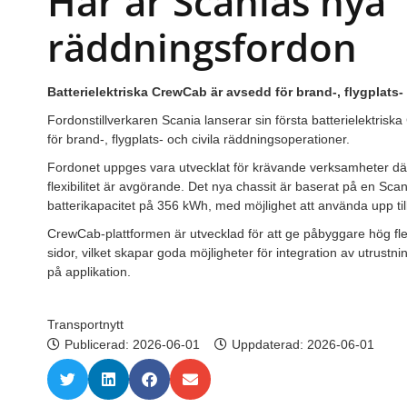
Här är Scanias nya
räddningsfordon
Batterielektriska CrewCab är avsedd för brand-, flygplats
Fordonstillverkaren Scania lanserar sin första batterielektris
för brand-, flygplats- och civila räddningsoperationer.
Fordonet uppges vara utvecklat för krävande verksamheter dä
flexibilitet är avgörande. Det nya chassit är baserat på en Sc
batterikapacitet på 356 kWh, med möjlighet att använda upp till
CrewCab-plattformen är utvecklad för att ge påbyggare hög flexib
sidor, vilket skapar goda möjligheter för integration av utrus
på applikation.
Transportnytt
Publicerad:
2026-06-01
Uppdaterad: 2026-06-01