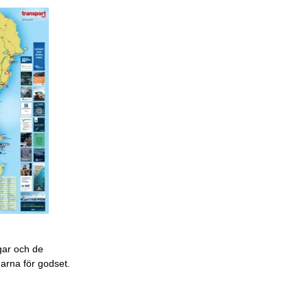
gar och de
garna för godset.