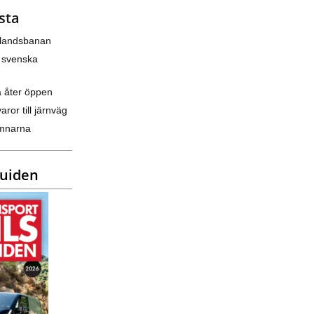
sta
nlandsbanan
 svenska
a åter öppen
varor till järnväg
amnarna
guiden