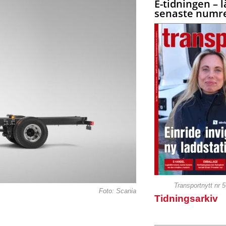
E-tidningen – l
senaste numre
Transportnytt nr 
Foto: Scania
Tidningsarkiv