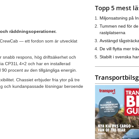
Topp 5 mest lä
Miljonsatsning på I
Tummen ned för de
- och räddningsoperationer.
rastplatserna
Avstängd tågsträck
ka CrewCab — ett fordon som är utvecklat
De vill flytta mer trä
Stabilt i svenska h
r snabb respons, hög driftsäkerhet och
ania CP31L 4×2 och har en installerad
 90 procent av den tillgängliga energin.
Transportbils
ilitet. Chassiet erbjuder fria ytor på tre
tning och kundanpassade lösningar beroende