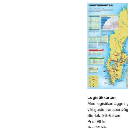
Logistikkartan
Med logistikanläggnin
viktigaste transportvä
Storlek: 96×68 cm
Pris: 99 kr.
Beställ här