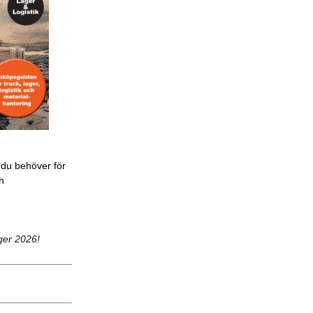
 du behöver för
ch
ger 2026!