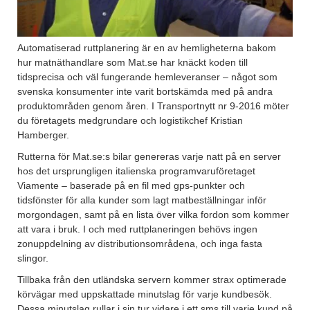
Automatiserad ruttplanering är en av hemligheterna bakom
hur matnäthandlare som Mat.se har knäckt koden till
tidsprecisa och väl fungerande hemleveranser – något som
svenska konsumenter inte varit bortskämda med på andra
produktområden genom åren. I Transportnytt nr 9-2016 möter
du företagets medgrundare och logistikchef Kristian
Hamberger.
Rutterna för Mat.se:s bilar genereras varje natt på en server
hos det ursprungligen italienska programvaruföretaget
Viamente – baserade på en fil med gps-punkter och
tidsfönster för alla kunder som lagt matbeställningar inför
morgondagen, samt på en lista över vilka fordon som kommer
att vara i bruk. I och med ruttplaneringen behövs ingen
zonuppdelning av distributionsområdena, och inga fasta
slingor.
Tillbaka från den utländska servern kommer strax optimerade
körvägar med uppskattade minutslag för varje kundbesök.
Dessa minutslag rullar i sin tur vidare i ett sms till varje kund på