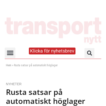
Klicka för nyhetsbrev
Truck- och lagerhandboken
Hem
»
Rusta satsar på automatiskt höglager
NYHETER
Rusta satsar på
automatiskt höglager