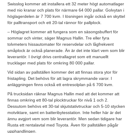
Swisslog kommer att installera ett 32 meter högt automatlager
med nio kranar och plats för närmare 64 000 pallar. Golvytan i
höglagerdelen är 7 700 kvm. I lösningen ingår också en skyttel
för palltransport och ett 20-tal rännor för pallplock.
– Höglagret kommer att fungera som en säsongsbuffert för
sommar och vinter, säger Magnus Hallin. Tre eller fyra
tolvmeters hissautomater för reservdelar och lågfrekvent
småplock är också planerade. Än är det inte klart vem som blir
leverantör. I övrigt drivs centrallagret som ett manuellt
trucklager med plats för omkring 80 000 pallar.
Vid sidan av pallställen kommer det att finnas stora ytor för
fristapling. Det behövs för att lagra skrymmande varor. I
anläggningen finns också ett entresolplan på 6 700 kvm.
På trucksidan räknar Magnus Hallin med att det kommer att
finnas omkring ett 80-tal plocktruckar för nivå 1 och 2.
Dessutom behövs ett 30-tal skjutstativtruckar och 5-10 stycken
motviktare, samt en batteribytesstation. Inte heller här är det
ännu avgjort vem som blir leverantör. Men sedan tidigare har
Rusta ett rentalavtal med Toyota. Även för pallställen pågår
upphandlingen.