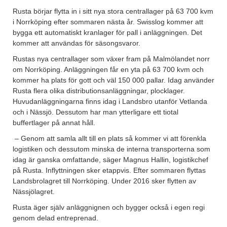
Rusta börjar flytta in i sitt nya stora centrallager på 63 700 kvm
i Norrköping efter sommaren nästa år. Swisslog kommer att
bygga ett automatiskt kranlager för pall i anläggningen. Det
kommer att användas för säsongsvaror.
Rustas nya centrallager som växer fram på Malmölandet norr
om Norrköping. Anläggningen får en yta på 63 700 kvm och
kommer ha plats för gott och väl 150 000 pallar. Idag använder
Rusta flera olika distributionsanläggningar, plocklager.
Huvudanläggningarna finns idag i Landsbro utanför Vetlanda
och i Nässjö. Dessutom har man ytterligare ett tiotal
buffertlager på annat håll.
– Genom att samla allt till en plats så kommer vi att förenkla
logistiken och dessutom minska de interna transporterna som
idag är ganska omfattande, säger Magnus Hallin, logistikchef
på Rusta. Inflyttningen sker etappvis. Efter sommaren flyttas
Landsbrolagret till Norrköping. Under 2016 sker flytten av
Nässjölagret.
Rusta äger själv anläggnignen och bygger också i egen regi
genom delad entreprenad.