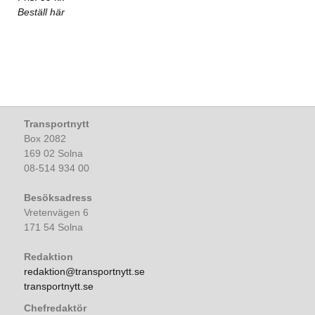
Beställ här
Transportnytt
Box 2082
169 02 Solna
08-514 934 00
Besöksadress
Vretenvägen 6
171 54 Solna
Redaktion
redaktion@transportnytt.se
transportnytt.se
Chefredaktör