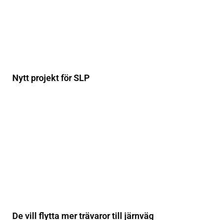
Nytt projekt för SLP
De vill flytta mer trävaror till järnväg