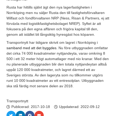
Rusta har hittills självt ägt den nya lagerfastigheten i
Norrköping men nu säljer Rusta den till fastighetsförvaltaren
Wilfast och fondförvaltaren NRP (Ness, Risan & Partners, ej att
förväxla med logistikfastighetsbolaget NREP). Syftet är att
fokusera på den egna affären och frigöra kapital till den,
genom att istället bli långsiktig hyresgäst hos köparen.
Transportnytt har tidigare skrivit om lagret i Norrköping
i
samband med att det byggdes
. Nu före utbyggnaden omfattar
det cirka 74 000 kvadratmeter nyttjandeyta, varav omkring 8
500 i ett 32 meter högt automatlager med nio kranar. Med den
nu planerade utbyggnaden blir den totala nyttjandeytan alltså
uppåt 120 000 kvadratmeter, och lagret därmed ett av
Sveriges största. Av den lageryta som nu tillkommer utgörs
runt 10 000 kvadratmeter av ett entresolplan. Utbyggnaden
ska stå färdig mot senare delen av 2018.
Transportnytt
Publicerad:
2017-10-18
Uppdaterad: 2022-09-12