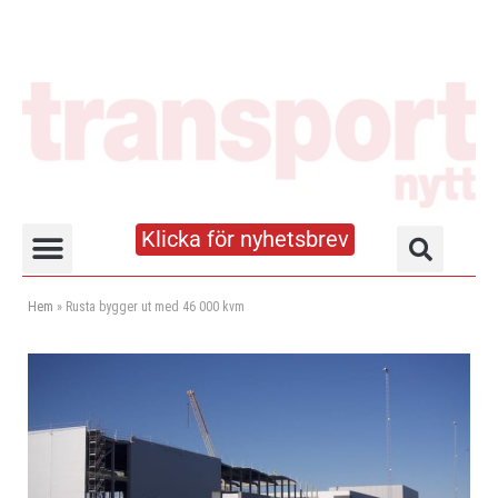
Klicka för nyhetsbrev
Truck- och lagerhandboken
Hem
»
Rusta bygger ut med 46 000 kvm