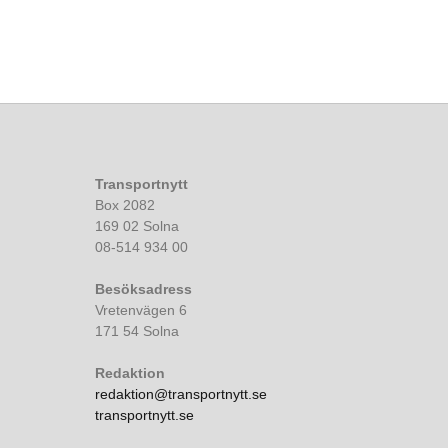
Transportnytt
Box 2082
169 02 Solna
08-514 934 00
Besöksadress
Vretenvägen 6
171 54 Solna
Redaktion
redaktion@transportnytt.se
transportnytt.se