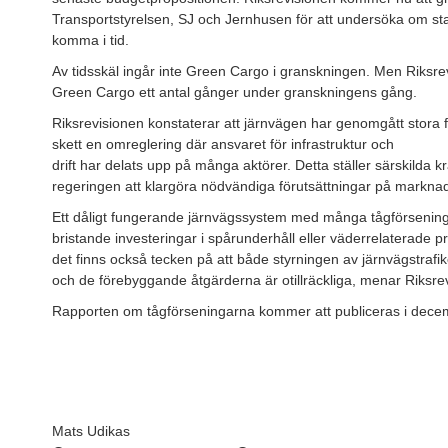
Transportstyrelsen, SJ och Jernhusen för att undersöka om staten
komma i tid.
Av tidsskäl ingår inte Green Cargo i granskningen. Men Riksre
Green Cargo ett antal gånger under granskningens gång.
Riksrevisionen konstaterar att järnvägen har genomgått stora 
skett en omreglering där ansvaret för infrastruktur och
drift har delats upp på många aktörer. Detta ställer särskilda k
regeringen att klargöra nödvändiga förutsättningar på markna
Ett dåligt fungerande järnvägssystem med många tågförsenin
bristande investeringar i spårunderhåll eller väderrelaterade 
det finns också tecken på att både styrningen av järnvägstrafi
och de förebyggande åtgärderna är otillräckliga, menar Riksre
Rapporten om tågförseningarna kommer att publiceras i dece
Mats Udikas