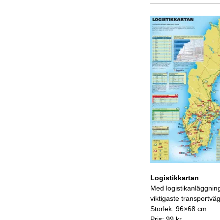
Logistikkartan
Med logistikanläggnin
viktigaste transportvä
Storlek: 96×68 cm
Pris: 99 kr.