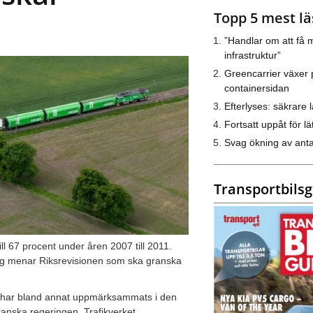
Topp 5 mest lä
”Handlar om att få m
infrastruktur”
Greencarrier växer 
containersidan
Efterlyses: säkrare l
Fortsatt uppåt för lät
Svag ökning av anta
Transportbils
ll 67 procent under åren 2007 till 2011.
cklig menar Riksrevisionen som ska granska
k har bland annat uppmärksammats i den
anska regeringen, Trafikverket,