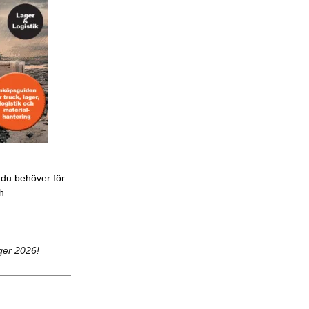
 du behöver för
ch
ger 2026!