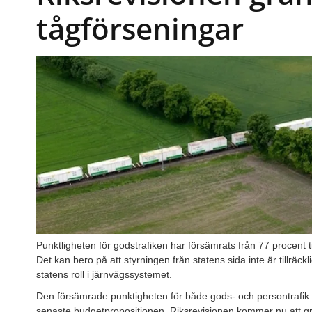
tågförseningar
Punktligheten för godstrafiken har försämrats från 77 procent ti
Det kan bero på att styrningen från statens sida inte är tillrä
statens roll i järnvägssystemet.
Den försämrade punktigheten för både gods- och persontrafi
senaste budgetpropositionen. Riksrevisionen kommer nu att gr