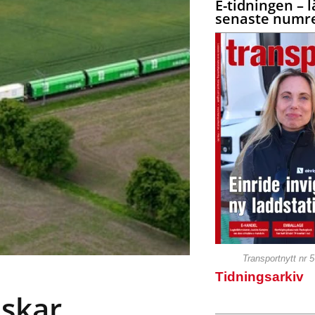
E-tidningen – l
senaste numre
Transportnytt nr 
Tidningsarkiv
nskar