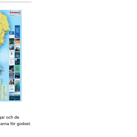
gar och de
garna för godset.