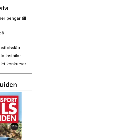
sta
er pengar till
på
astbilssläp
ta lastbilar
let konkurser
guiden