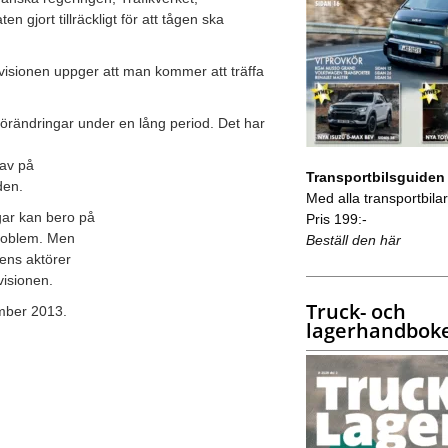
 gjort tillräckligt för att tågen ska
visionen uppger att man kommer att träffa
förändringar under en lång period. Det har
rav på
Transportbilsguiden
den.
Med alla transportbilar 
gar kan bero på
Pris 199:-
problem. Men
Beställ den här
kens aktörer
visionen.
Truck- och
mber 2013.
lagerhandbok