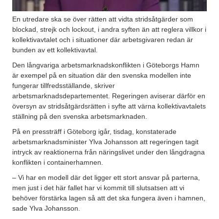
En utredare ska se över rätten att vidta stridsåtgärder som
blockad, strejk och lockout, i andra syften än att reglera villkor i
kollektivavtalet och i situationer där arbetsgivaren redan är
bunden av ett kollektivavtal.
Den långvariga arbetsmarknadskonflikten i Göteborgs Hamn
är exempel på en situation där den svenska modellen inte
fungerar tillfredsställande, skriver
arbetsmarknadsdepartementet. Regeringen aviserar därför en
översyn av stridsåtgärdsrätten i syfte att värna kollektivavtalets
ställning på den svenska arbetsmarknaden.
På en pressträff i Göteborg igår, tisdag, konstaterade
arbetsmarknadsminister Ylva Johansson att regeringen tagit
intryck av reaktionerna från näringslivet under den långdragna
konflikten i containerhamnen.
– Vi har en modell där det ligger ett stort ansvar på parterna,
men just i det här fallet har vi kommit till slutsatsen att vi
behöver förstärka lagen så att det ska fungera även i hamnen,
sade Ylva Johansson.