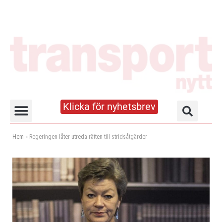
Klicka för nyhetsbrev
Truck- och lagerhandboken
Hem
»
Regeringen låter utreda rätten till stridsåtgärder