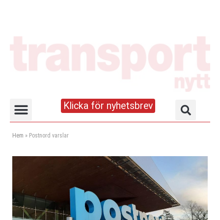
Klicka för nyhetsbrev
Truck- och lagerhandboken
Hem
»
Postnord varslar