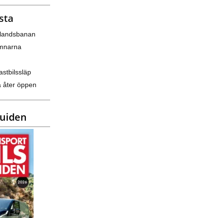
sta
nlandsbanan
amnarna
astbilssläp
a åter öppen
guiden