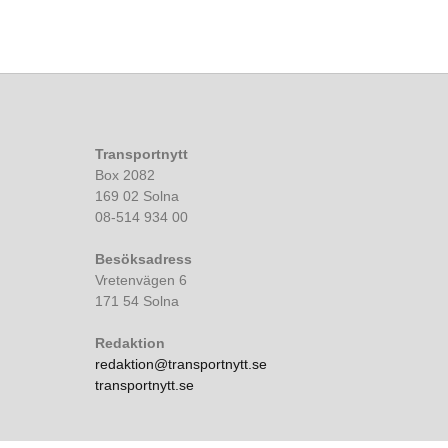
Transportnytt
Box 2082
169 02 Solna
08-514 934 00
Besöksadress
Vretenvägen 6
171 54 Solna
Redaktion
redaktion@transportnytt.se
transportnytt.se