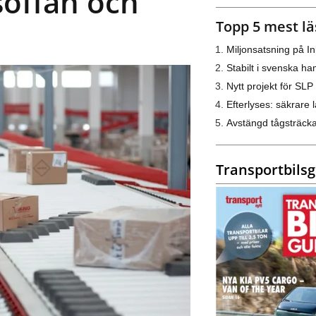
soffan och
Topp 5 mest lä
Miljonsatsning på I
Stabilt i svenska h
Nytt projekt för SLP
Efterlyses: säkrare l
Avstängd tågsträck
Transportbils