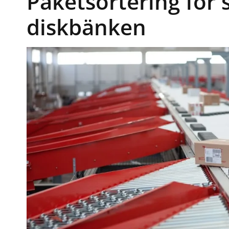
Paketsortering för 
diskbänken