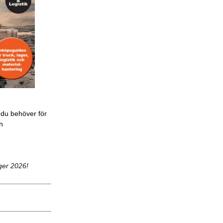
 du behöver för
ch
ger 2026!