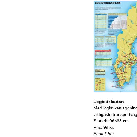
Logistikkartan
Med logistikanläggnin
viktigaste transportvä
Storlek: 96×68 cm
Pris: 99 kr.
Beställ här