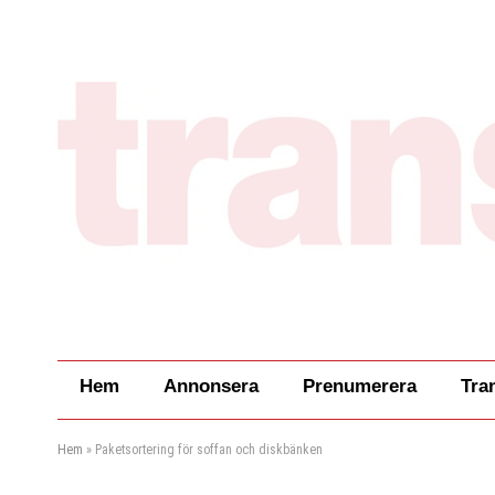
Hem
Annonsera
Prenumerera
Tra
Hem
»
Paketsortering för soffan och diskbänken