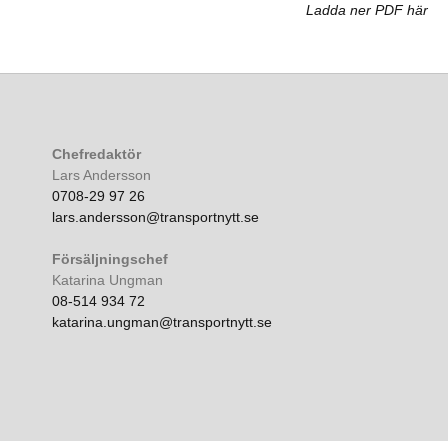
Ladda ner PDF här
Chefredaktör
Lars Andersson
0708-29 97 26
lars.andersson@transportnytt.se
Försäljningschef
Katarina Ungman
08-514 934 72
katarina.ungman@transportnytt.se