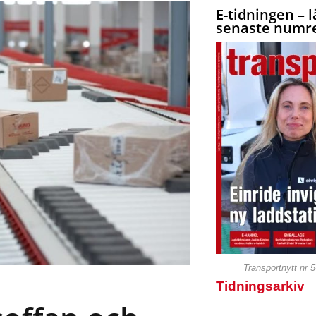
E-tidningen – l
senaste numre
Transportnytt nr 
Tidningsarkiv