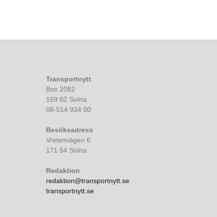
Transportnytt
Box 2082
169 02 Solna
08-514 934 00
Besöksadress
Vretenvägen 6
171 54 Solna
Redaktion
redaktion@transportnytt.se
transportnytt.se