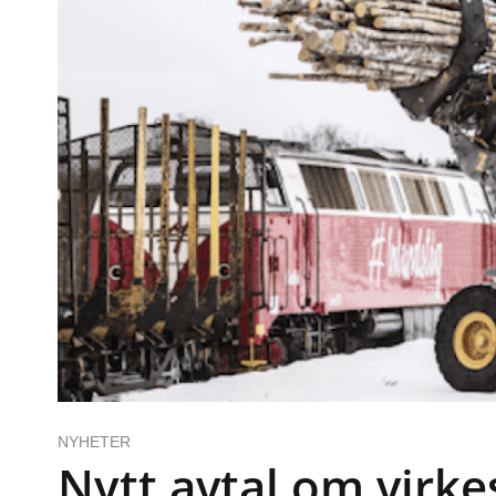
NYHETER
Nytt avtal om virke