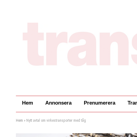
Hem
Annonsera
Prenumerera
Tra
Hem
»
Nytt avtal om virkestransporter med tåg