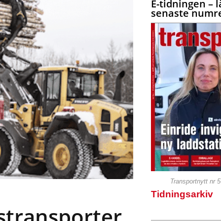
E-tidningen – l
senaste numre
Transportnytt nr 
Tidningsarkiv
stransporter