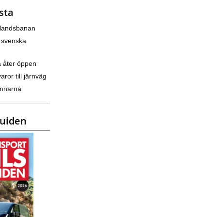
sta
nlandsbanan
 svenska
a åter öppen
varor till järnväg
amnarna
guiden