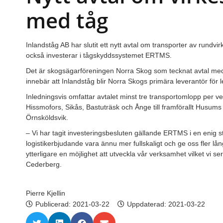
med tåg
Inlandståg AB har slutit ett nytt avtal om transporter av rundvir
också investerar i tågskyddssystemet ERTMS.
Det är skogsägarföreningen Norra Skog som tecknat avtal med 
innebär att Inlandståg blir Norra Skogs primära leverantör för 
Inledningsvis omfattar avtalet minst tre transportomlopp per 
Hissmofors, Sikås, Bastuträsk och Ånge till framförallt Husum
Örnsköldsvik.
– Vi har tagit investeringsbesluten gällande ERTMS i en enig
logistikerbjudande vara ännu mer fullskaligt och ge oss fler l
ytterligare en möjlighet att utveckla vår verksamhet vilket vi s
Cederberg.
Pierre Kjellin
Publicerad:
2021-03-22
Uppdaterad: 2021-03-22