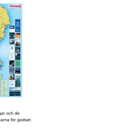
gar och de
garna för godset.