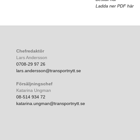
Ladda ner PDF här
Chefredaktör
Lars Andersson
0708-29 97 26
lars.andersson@transportnytt.se
Försäljningschef
Katarina Ungman
08-514 934 72
katarina.ungman@transportnytt.se