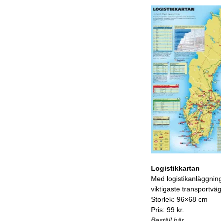
Logistikkartan
Med logistikanläggnin
viktigaste transportvä
Storlek: 96×68 cm
Pris: 99 kr.
Beställ här