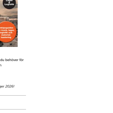
 du behöver för
ch
ger 2026!