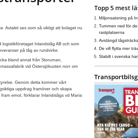
Topp 5 mest lä
Miljonsatsning på I
Tummen ned för de
ke. Avtalet ses som så viktigt att bolaget nu
rastplatserna
Avstängd tågsträck
logistikföretaget Inlandståg AB och som
De vill flytta mer trä
leveranser på tåg av rundvirke.
Stabilt i svenska h
vecka bland annat från Storuman,
s massafabrik vid Östersjökusten norr om
Transportbils
 styrelse. Genom detta kommer vårt
ångsiktiga uppdrag framöver och skapa
er fram emot, förklarar Inlandstågs vd Maria