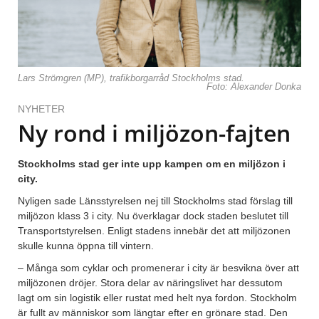
Lars Strömgren (MP), trafikborgarråd Stockholms stad.
Foto: Alexander Donka
NYHETER
Ny rond i miljözon-fajten
Stockholms stad ger inte upp kampen om en miljözon i
city.
Nyligen sade Länsstyrelsen nej till Stockholms stad förslag till
miljözon klass 3 i city. Nu överklagar dock staden beslutet till
Transportstyrelsen. Enligt stadens innebär det att miljözonen
skulle kunna öppna till vintern.
– Många som cyklar och promenerar i city är besvikna över att
miljözonen dröjer. Stora delar av näringslivet har dessutom
lagt om sin logistik eller rustat med helt nya fordon. Stockholm
är fullt av människor som längtar efter en grönare stad. Den