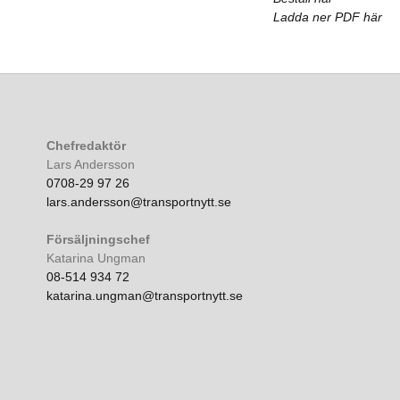
Ladda ner PDF här
Chefredaktör
Lars Andersson
0708-29 97 26
lars.andersson@transportnytt.se
Försäljningschef
Katarina Ungman
08-514 934 72
katarina.ungman@transportnytt.se