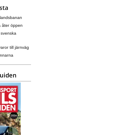
sta
nlandsbanan
a åter öppen
 svenska
varor till järnväg
amnarna
guiden