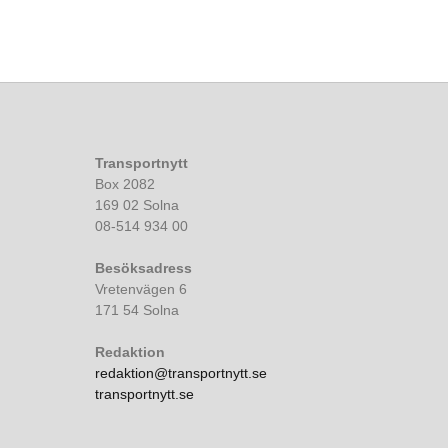
Transportnytt
Box 2082
169 02 Solna
08-514 934 00
Besöksadress
Vretenvägen 6
171 54 Solna
Redaktion
redaktion@transportnytt.se
transportnytt.se