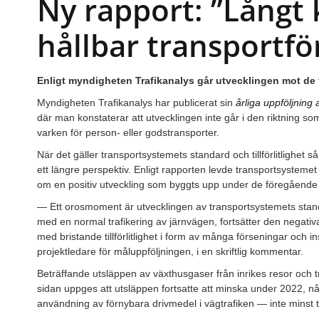
Ny rapport: ”Långt k
hållbar transportfö
Enligt myndigheten Trafikanalys går utvecklingen mot de tr
Myndigheten Trafikanalys har publicerat sin
årliga uppföljning 
där man konstaterar att utvecklingen inte går i den riktning s
varken för person- eller godstransporter.
När det gäller transportsystemets standard och tillförlitlighet 
ett längre perspektiv. Enligt rapporten levde transportsystemet 
om en positiv utveckling som byggts upp under de föregående
— Ett orosmoment är utvecklingen av transportsystemets standard
med en normal trafikering av järnvägen, fortsätter den negativa
med bristande tillförlitlighet i form av många förseningar och 
projektledare för måluppföljningen, i en skriftlig kommentar.
Beträffande utsläppen av växthusgaser från inrikes resor och tr
sidan uppges att utsläppen fortsatte att minska under 2022, 
användning av förnybara drivmedel i vägtrafiken — inte minst til