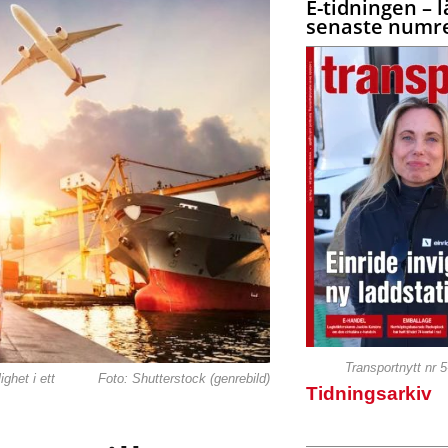
E-tidningen – l
senaste numre
Transportnytt nr 
ghet i ett
Foto: Shutterstock (genrebild)
Tidningsarkiv