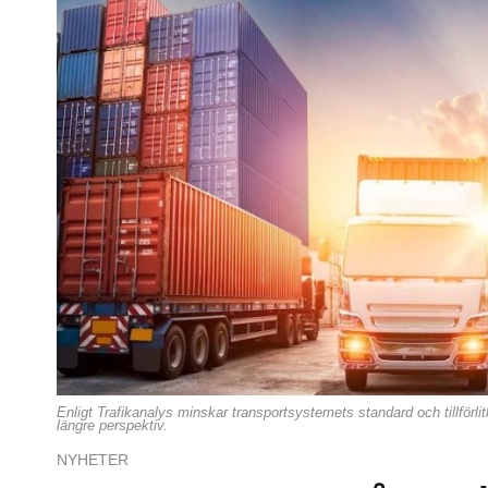
Enligt Trafikanalys minskar transportsystemets standard och tillförlitli
längre perspektiv.
NYHETER