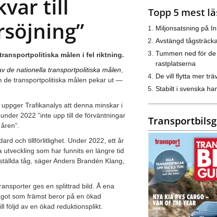
var till
Topp 5 mest lä
rsöjning”
Miljonsatsning på I
Avstängd tågsträck
Tummen ned för de
ansportpolitiska målen i fel riktning.
rastplatserna
av de nationella transportpolitiska målen
,
De vill flytta mer trä
om de transportpolitiska målen pekar ut —
Stabilt i svenska h
så uppger Trafikanalys att denna minskar i
under 2022 ”inte upp till de förväntningar
Transportbils
 åren”.
 och tillförlitlighet. Under 2022, ett år
 utveckling som har funnits en längre tid
inställda tåg, säger Anders Brandén Klang,
ansporter ges en splittrad bild. Å ena
något som främst beror på en ökad
l följd av en ökad reduktionsplikt.