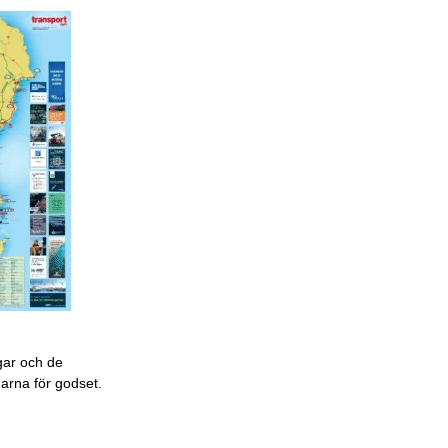
gar och de
garna för godset.