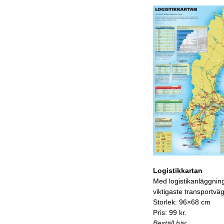
Logistikkartan
Med logistikanläggnin
viktigaste transportvä
Storlek: 96×68 cm
Pris: 99 kr.
Beställ här