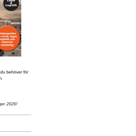
 du behöver för
ch
ger 2026!