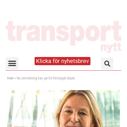
Klicka för nyhetsbrev
Truck- och lagerhandboken
Hem
»
Ny omröstning kan ge EU-förslaget skjuts