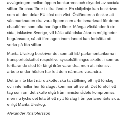
avvägningen mellan öppen konkurrens och skyddet av sociala
villkor för chaufförer i olika länder. En skiljelinje kan beskrivas
som att den delar EU i öst och väst. Östländerna önskar att
västmarknaden ska vara öppen som arbetsmarknad för deras
chaufförer, som ofta har lägre löner. Många västländer å sin
sida, inklusive Sverige, vill hålla utländska åkares möjligheter
begränsade, så att företagen inom landet kan fortsätta att
verka på lika villkor.
Marita Ulvskog beskriver det som att EU-parlamentarikerna i
transportutskottet respektive sysselsättningsutskottet i somras
fortfarande stod för långt ifrån varandra, men att intensivt
arbete under hösten har lett dem närmare varandra.
Det är inte klart när utskottet ska ta ställning ett nytt förslag
och inte heller hur förslaget kommer att se ut. Det föreföll ett
tag som om det skulle utgå från ministerrådets kompromiss,
men nu tycks det luta åt ett nytt förslag från parlamentets sida,
enligt Marita Ulvskog.
Alexander Kristofersson