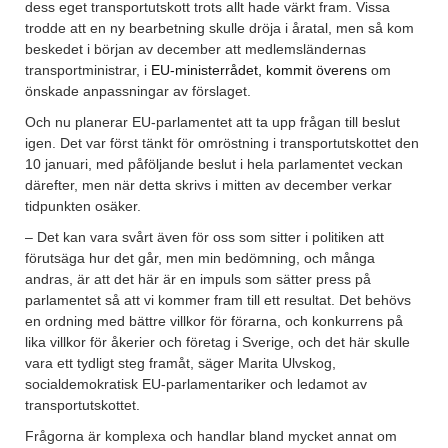
dess eget transportutskott trots allt hade värkt fram. Vissa
trodde att en ny bearbetning skulle dröja i åratal, men så kom
beskedet i början av december att medlemsländernas
transportministrar, i
EU-ministerrådet, kommit överens
om
önskade anpassningar av förslaget.
Och nu planerar EU-parlamentet att ta upp frågan till beslut
igen. Det var först tänkt för omröstning i transportutskottet den
10 januari, med påföljande beslut i hela parlamentet veckan
därefter, men när detta skrivs i mitten av december verkar
tidpunkten osäker.
– Det kan vara svårt även för oss som sitter i politiken att
förutsäga hur det går, men min bedömning, och många
andras, är att det här är en impuls som sätter press på
parlamentet så att vi kommer fram till ett resultat. Det behövs
en ordning med bättre villkor för förarna, och konkurrens på
lika villkor för åkerier och företag i Sverige, och det här skulle
vara ett tydligt steg framåt, säger Marita Ulvskog,
socialdemokratisk EU-parlamentariker och ledamot av
transportutskottet.
Frågorna är komplexa och handlar bland mycket annat om