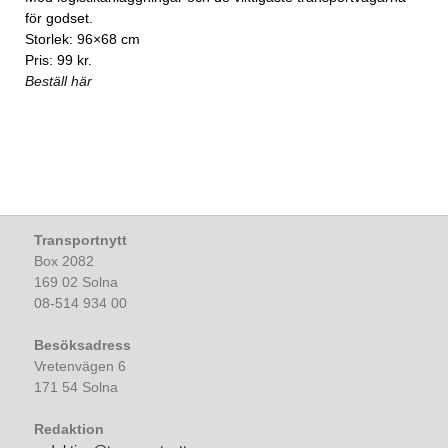
för godset.
Storlek: 96×68 cm
Pris: 99 kr.
Beställ här
Transportnytt
Box 2082
169 02 Solna
08-514 934 00
Besöksadress
Vretenvägen 6
171 54 Solna
Redaktion