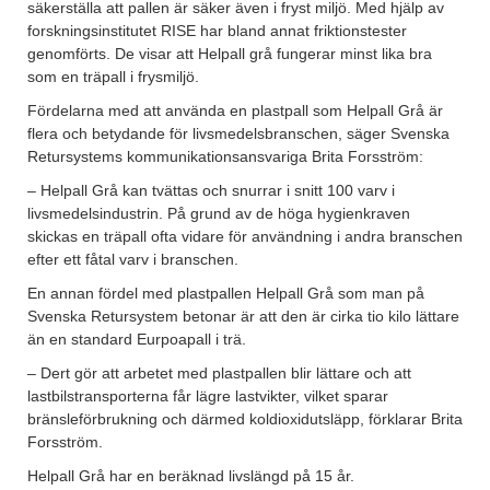
säkerställa att pallen är säker även i fryst miljö. Med hjälp av
forskningsinstitutet RISE har bland annat friktionstester
genomförts. De visar att Helpall grå fungerar minst lika bra
som en träpall i frysmiljö.
Fördelarna med att använda en plastpall som Helpall Grå är
flera och betydande för livsmedelsbranschen, säger Svenska
Retursystems kommunikationsansvariga Brita Forsström:
– Helpall Grå kan tvättas och snurrar i snitt 100 varv i
livsmedelsindustrin. På grund av de höga hygienkraven
skickas en träpall ofta vidare för användning i andra branschen
efter ett fåtal varv i branschen.
En annan fördel med plastpallen Helpall Grå som man på
Svenska Retursystem betonar är att den är cirka tio kilo lättare
än en standard Eurpoapall i trä.
– Dert gör att arbetet med plastpallen blir lättare och att
lastbilstransporterna får lägre lastvikter, vilket sparar
bränsleförbrukning och därmed koldioxidutsläpp, förklarar Brita
Forsström.
Helpall Grå har en beräknad livslängd på 15 år.