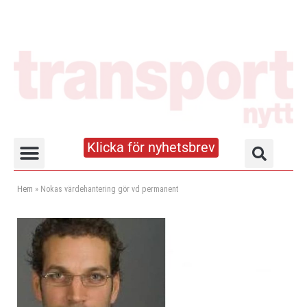
Klicka för nyhetsbrev
Truck- och lagerhandboken
Hem
»
Nokas värdehantering gör vd permanent