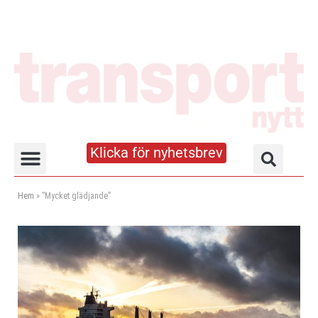
Klicka för nyhetsbrev
Truck- och lagerhandboken
Hem
»
”Mycket glädjande”