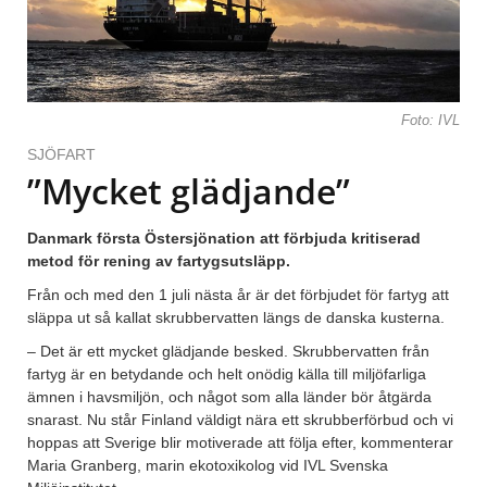
Foto: IVL
SJÖFART
”Mycket glädjande”
Danmark första Östersjönation att förbjuda kritiserad
metod för rening av fartygsutsläpp.
Från och med den 1 juli nästa år är det förbjudet för fartyg att
släppa ut så kallat skrubbervatten längs de danska kusterna.
– Det är ett mycket glädjande besked. Skrubbervatten från
fartyg är en betydande och helt onödig källa till miljöfarliga
ämnen i havsmiljön, och något som alla länder bör åtgärda
snarast. Nu står Finland väldigt nära ett skrubberförbud och vi
hoppas att Sverige blir motiverade att följa efter, kommenterar
Maria Granberg, marin ekotoxikolog vid IVL Svenska