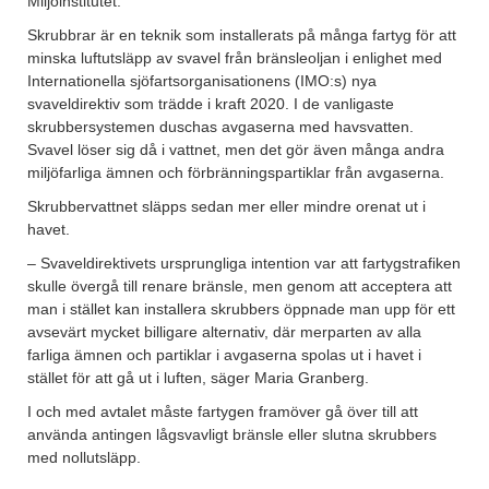
Miljöinstitutet.
Skrubbrar är en teknik som installerats på många fartyg för att
minska luftutsläpp av svavel från bränsleoljan i enlighet med
Internationella sjöfarts­organisationens (IMO:s) nya
svaveldirektiv som trädde i kraft 2020. I de vanligaste
skrubber­systemen duschas avgaserna med havsvatten.
Svavel löser sig då i vattnet, men det gör även många andra
miljö­farliga ämnen och förbrännings­partiklar från avgaserna.
Skrubber­vattnet släpps sedan mer eller mindre orenat ut i
havet.
– Svavel­direktivets ursprungliga intention var att fartygs­trafiken
skulle övergå till renare bränsle, men genom att acceptera att
man i stället kan installera skrubbers öppnade man upp för ett
avsevärt mycket billigare alternativ, där merparten av alla
farliga ämnen och partiklar i avgaserna spolas ut i havet i
stället för att gå ut i luften, säger Maria Granberg.
I och med avtalet måste fartygen framöver gå över till att
använda antingen lågsvavligt bränsle eller slutna skrubbers
med nollutsläpp.