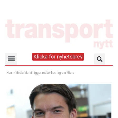
Klicka för nyhetsbrev
Truck- och lagerhandboken
Hem
»
Media Markt lägger rubbet hos Ingram Micro