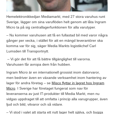
Hemelektronikkedjan Mediamarkt, med 27 stora varuhus runt
Sverige, lägger om sina varuflöden helt genom att låta Ingram
Micro ta på sig centrallagerfunktionen för alla varutyper.
– Nu kommer varuhusen att få en fullastad bil med varor några
gånger per vecka, i stället för att en mängd leverantörer ska
komma var för sig, säger Media Markts logistikchef Carl
Lumsden till Transportnytt.
– Vi gör det för att få bättre tillgänglighet till varorna.
Varuhusen får avropa dem från hubben.
Ingram Micro är en internationell grossist inom datorvaror,
men bedriver även en växande verksamhet inom hantering av
lager för andra företag – se
Misco flyttar in lagret hos Ingram
Micro
. I Sverige har företaget fungerat som nav för
leveranserna av just IT-produkter till Media Markt, men nu
vidgas uppdraget till att omfatta i princip alla varugrupper, även
ljud och bild, vitvaror och så vidare.
– Vi stod i valet att starta ett nytt lager helt själva, och bygga