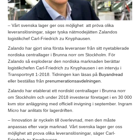
– Vårt svenska lager ger oss möjlighet att pröva olika
leveranslösningar, säger tyska nätmodejätten Zalandos
logistikchef Carl-Friedrich zu Knyphausen.
Zalando har gjort sina första leveranser från sitt nyetablerade
nordiska centrallager i Brunna norr om Stockholm. För
Zalando så exploderar den nordiska marknaden berättar
logistikchefen Carl-Friedrich zu Knyphausen i en intervju i
Transportnytt 1-2018. Tidningen kan läsas på
Buyandread
eller beställas från
prenumerationsavdelningen
.
Zalando har etablerat ett nordiskt centrallager i Brunna norr
om Stockholm och under 2018 investerar företaget i en 30 000
kvm stor anläggning med officiell invigning i september. Ingram
Micro har anlitats för lagerdriften.
– Innovation är nyckeln till överlevnad, men den måste
anpassas efter varje marknad. Vårt svenska lager ger oss
möjlighet att prova olika leveranslösningar, säger Carl-
Friedrich zu Knyphausen.