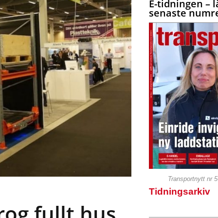
E-tidningen – l
senaste numre
Transportnytt nr 
Tidningsarkiv
og fullt hus