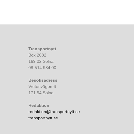
Transportnytt
Box 2082
169 02 Solna
08-514 934 00
Besöksadress
Vretenvägen 6
171 54 Solna
Redaktion
redaktion@transportnytt.se
transportnytt.se