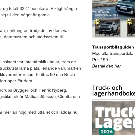
og totalt 3227 besökare. Riktigt trångt i
ig till den något år gamla
san, omkring en tredjedel av dem var
ng, datorsystem och stödsystem till
Transportbilsguiden
Med alla transportbilar 
Pris 199:-
aget var inte särskilt uttalat, trots att
Beställ den här
g truckutställarna plats, ledande varumärken
kleverantörer som Elettric 80 och Rocla
ndgrupper för dem.
Truck- och
drups Bryggeri och Henrik Nyberg,
lagerhandbok
gistikdirektör Mattias Jönsson, Cloetta och
r mer än nöjd med utfallet och laddar nu