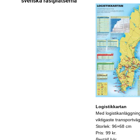
svenska rastplatserna
Logistikkartan
Med logistikanläggnin
viktigaste transportvä
Storlek: 96×68 cm
Pris: 99 kr.
Beställ här