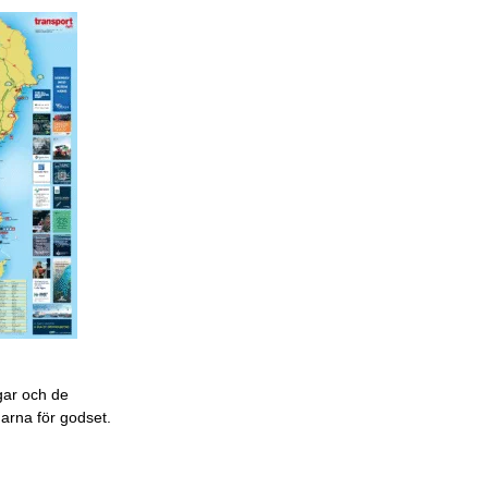
gar och de
garna för godset.