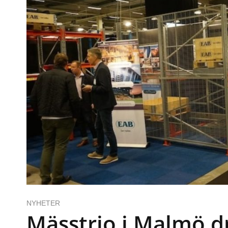
NYHETER
Mässtrio i Malmö dr