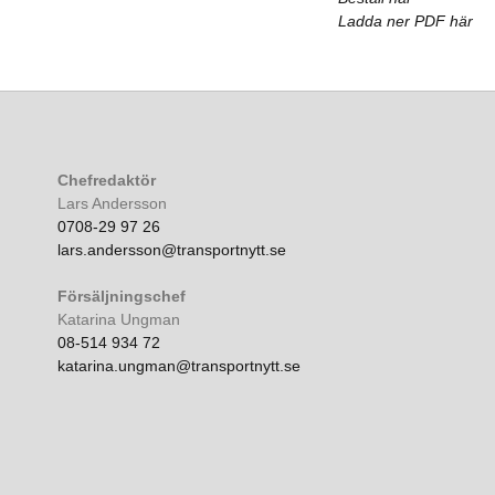
Ladda ner PDF här
Chefredaktör
Lars Andersson
0708-29 97 26
lars.andersson@transportnytt.se
Försäljningschef
Katarina Ungman
08-514 934 72
katarina.ungman@transportnytt.se