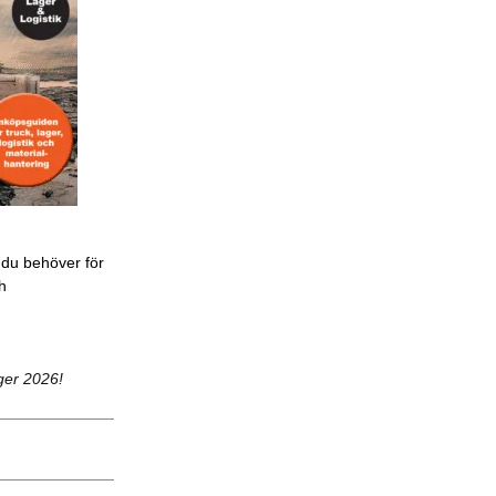
 du behöver för
ch
ger 2026!