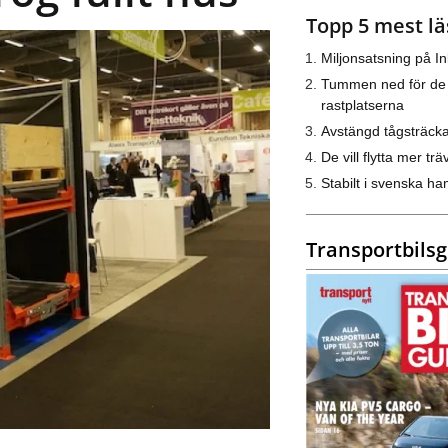
Topp 5 mest lä
Miljonsatsning på I
Tummen ned för de
rastplatserna
Avstängd tågsträck
De vill flytta mer trä
Stabilt i svenska h
Transportbils