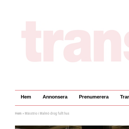
Hem
Annonsera
Prenumerera
Tra
Hem
»
Mässtrio i Malmö drog fullt hus