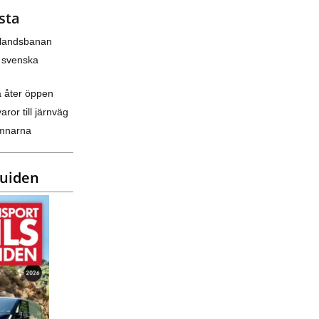
sta
nlandsbanan
 svenska
a åter öppen
varor till järnväg
amnarna
guiden