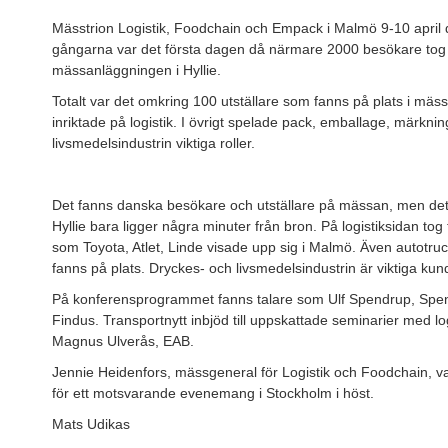
Mässtrion Logistik, Foodchain och Empack i Malmö 9-10 april dr
gångarna var det första dagen då närmare 2000 besökare tog s
mässanläggningen i Hyllie.
Totalt var det omkring 100 utställare som fanns på plats i mäs
inriktade på logistik. I övrigt spelade pack, emballage, märkni
livsmedelsindustrin viktiga roller.
Det fanns danska besökare och utställare på mässan, men det insl
Hyllie bara ligger några minuter från bron. På logistiksidan to
som Toyota, Atlet, Linde visade upp sig i Malmö. Även autotruc
fanns på plats. Dryckes- och livsmedelsindustrin är viktiga ku
På konferensprogrammet fanns talare som Ulf Spendrup, Spen
Findus. Transportnytt inbjöd till uppskattade seminarier med lo
Magnus Ulverås, EAB.
Jennie Heidenfors, mässgeneral för Logistik och Foodchain, va
för ett motsvarande evenemang i Stockholm i höst.
Mats Udikas