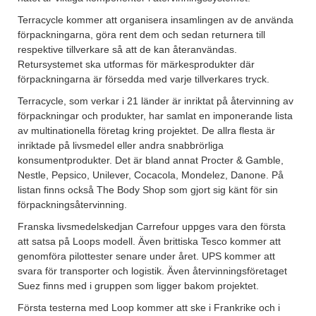
Terracycle kommer att organisera insamlingen av de använda
förpackningarna, göra rent dem och sedan returnera till
respektive tillverkare så att de kan återanvändas.
Retursystemet ska utformas för märkesprodukter där
förpackningarna är försedda med varje tillverkares tryck.
Terracycle, som verkar i 21 länder är inriktat på återvinning av
förpackningar och produkter, har samlat en imponerande lista
av multinationella företag kring projektet. De allra flesta är
inriktade på livsmedel eller andra snabbrörliga
konsumentprodukter. Det är bland annat Procter & Gamble,
Nestle, Pepsico, Unilever, Cocacola, Mondelez, Danone. På
listan finns också The Body Shop som gjort sig känt för sin
förpackningsåtervinning.
Franska livsmedelskedjan Carrefour uppges vara den första
att satsa på Loops modell. Även brittiska Tesco kommer att
genomföra pilottester senare under året. UPS kommer att
svara för transporter och logistik. Även återvinningsföretaget
Suez finns med i gruppen som ligger bakom projektet.
Första testerna med Loop kommer att ske i Frankrike och i