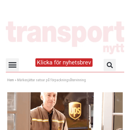
Klicka för nyhetsbrev
Truck- och lagerhandboken
Hem
»
Märkesjättar satsar på förpackningsåtervinning