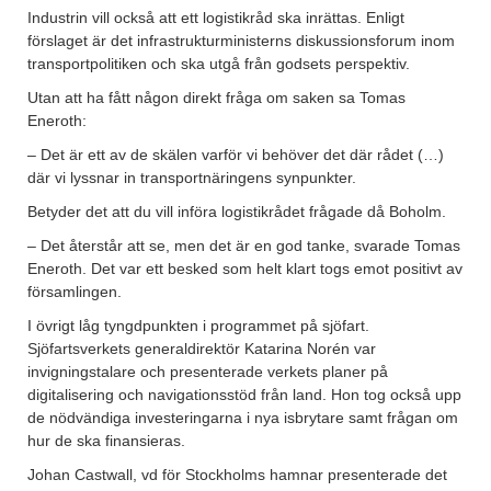
Industrin vill också att ett logistikråd ska inrättas. Enligt
förslaget är det infrastrukturministerns diskussionsforum inom
transportpolitiken och ska utgå från godsets perspektiv.
Utan att ha fått någon direkt fråga om saken sa Tomas
Eneroth:
– Det är ett av de skälen varför vi behöver det där rådet (…)
där vi lyssnar in transportnäringens synpunkter.
Betyder det att du vill införa logistikrådet frågade då Boholm.
– Det återstår att se, men det är en god tanke, svarade Tomas
Eneroth. Det var ett besked som helt klart togs emot positivt av
församlingen.
I övrigt låg tyngdpunkten i programmet på sjöfart.
Sjöfartsverkets generaldirektör Katarina Norén var
invigningstalare och presenterade verkets planer på
digitalisering och navigationsstöd från land. Hon tog också upp
de nödvändiga investeringarna i nya isbrytare samt frågan om
hur de ska finansieras.
Johan Castwall, vd för Stockholms hamnar presenterade det