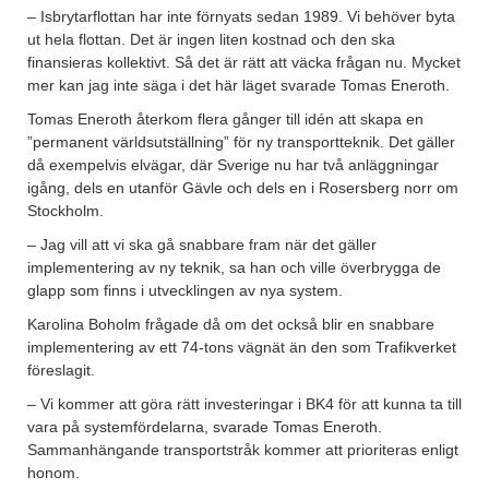
– Isbrytarflottan har inte förnyats sedan 1989. Vi behöver byta
ut hela flottan. Det är ingen liten kostnad och den ska
finansieras kollektivt. Så det är rätt att väcka frågan nu. Mycket
mer kan jag inte säga i det här läget svarade Tomas Eneroth.
Tomas Eneroth återkom flera gånger till idén att skapa en
”permanent världsutställning” för ny transportteknik. Det gäller
då exempelvis elvägar, där Sverige nu har två anläggningar
igång, dels en utanför Gävle och dels en i Rosersberg norr om
Stockholm.
– Jag vill att vi ska gå snabbare fram när det gäller
implementering av ny teknik, sa han och ville överbrygga de
glapp som finns i utvecklingen av nya system.
Karolina Boholm frågade då om det också blir en snabbare
implementering av ett 74-tons vägnät än den som Trafikverket
föreslagit.
– Vi kommer att göra rätt investeringar i BK4 för att kunna ta till
vara på systemfördelarna, svarade Tomas Eneroth.
Sammanhängande transportstråk kommer att prioriteras enligt
honom.