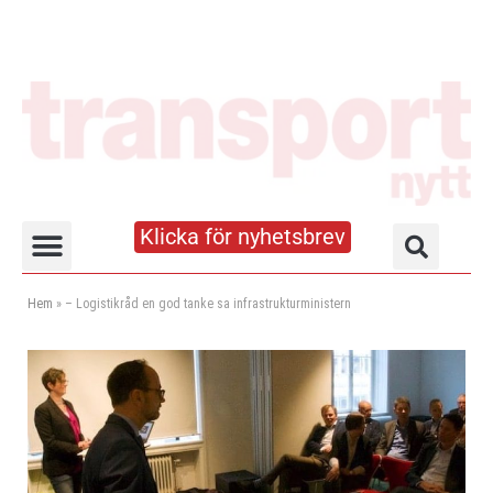
Klicka för nyhetsbrev
Truck- och lagerhandboken
Hem
»
– Logistikråd en god tanke sa infrastrukturministern