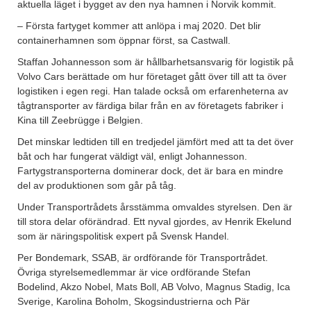
aktuella läget i bygget av den nya hamnen i Norvik kommit.
– Första fartyget kommer att anlöpa i maj 2020. Det blir
containerhamnen som öppnar först, sa Castwall.
Staffan Johannesson som är hållbarhetsansvarig för logistik på
Volvo Cars berättade om hur företaget gått över till att ta över
logistiken i egen regi. Han talade också om erfarenheterna av
tågtransporter av färdiga bilar från en av företagets fabriker i
Kina till Zeebrügge i Belgien.
Det minskar ledtiden till en tredjedel jämfört med att ta det över
båt och har fungerat väldigt väl, enligt Johannesson.
Fartygstransporterna dominerar dock, det är bara en mindre
del av produktionen som går på tåg.
Under Transportrådets årsstämma omvaldes styrelsen. Den är
till stora delar oförändrad. Ett nyval gjordes, av Henrik Ekelund
som är näringspolitisk expert på Svensk Handel.
Per Bondemark, SSAB, är ordförande för Transportrådet.
Övriga styrelsemedlemmar är vice ordförande Stefan
Bodelind, Akzo Nobel, Mats Boll, AB Volvo, Magnus Stadig, Ica
Sverige, Karolina Boholm, Skogsindustrierna och Pär