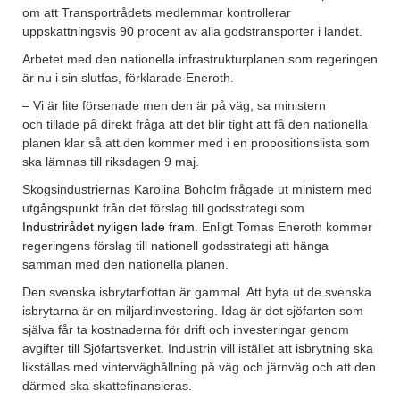
om att Transportrådets medlemmar kontrollerar
uppskattningsvis 90 procent av alla godstransporter i landet.
Arbetet med den nationella infrastrukturplanen som regeringen
är nu i sin slutfas, förklarade Eneroth.
– Vi är lite försenade men den är på väg, sa ministern
och tillade på direkt fråga att det blir tight att få den nationella
planen klar så att den kommer med i en propositionslista som
ska lämnas till riksdagen 9 maj.
Skogsindustriernas Karolina Boholm frågade ut ministern med
utgångspunkt från det förslag till godsstrategi som
Industrirådet nyligen lade fram
. Enligt Tomas Eneroth kommer
regeringens förslag till nationell godsstrategi att hänga
samman med den nationella planen.
Den svenska isbrytarflottan är gammal. Att byta ut de svenska
isbrytarna är en miljardinvestering. Idag är det sjöfarten som
själva får ta kostnaderna för drift och investeringar genom
avgifter till Sjöfartsverket. Industrin vill istället att isbrytning ska
likställas med vinterväghållning på väg och järnväg och att den
därmed ska skattefinansieras.