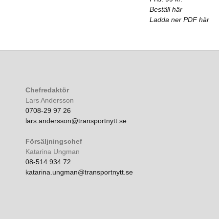
Beställ här
Ladda ner PDF här
Chefredaktör
Lars Andersson
0708-29 97 26
lars.andersson@transportnytt.se
Försäljningschef
Katarina Ungman
08-514 934 72
katarina.ungman@transportnytt.se