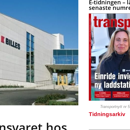
E-tidningen – l
senaste numre
Transportnytt nr 
Tidningsarkiv
ansvaret hos