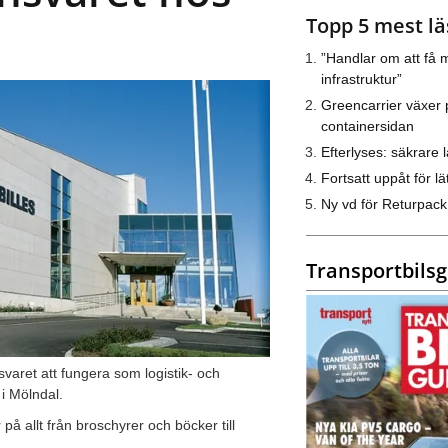
Topp 5 mest lä
”Handlar om att få m
infrastruktur”
Greencarrier växer 
containersidan
Efterlyses: säkrare l
Fortsatt uppåt för lät
Ny vd för Returpack
Transportbils
svaret att fungera som logistik- och
 i Mölndal.
å allt från broschyrer och böcker till