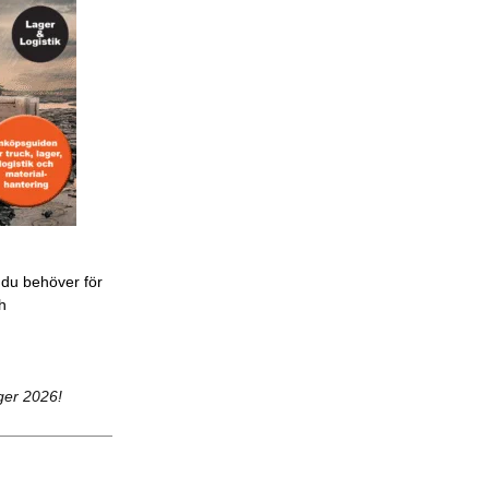
 du behöver för
ch
ger 2026!