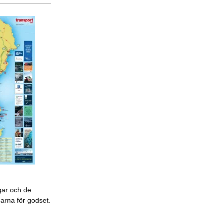
gar och de
garna för godset.