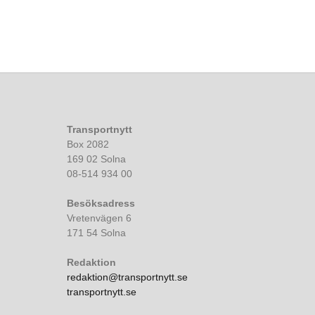
Transportnytt
Box 2082
169 02 Solna
08-514 934 00
Besöksadress
Vretenvägen 6
171 54 Solna
Redaktion
redaktion@transportnytt.se
transportnytt.se