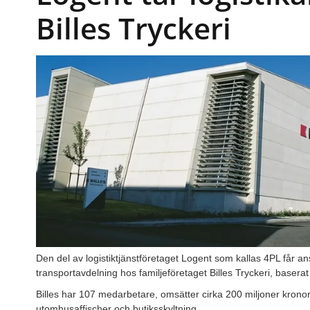
Billes Tryckeri
Den del av logistiktjänstföretaget Logent som kallas 4PL får an
transportavdelning hos familjeföretaget Billes Tryckeri, baserat
Billes har 107 medarbetare, omsätter cirka 200 miljoner kronor p
utomhusaffischer och butiksskyltning.