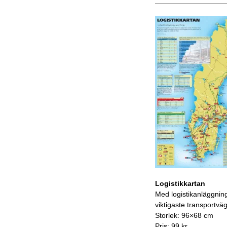
Logistikkartan
Med logistikanläggnin
viktigaste transportvä
Storlek: 96×68 cm
Pris: 99 kr.