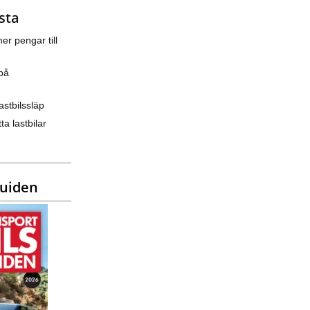
sta
er pengar till
på
astbilssläp
ta lastbilar
guiden