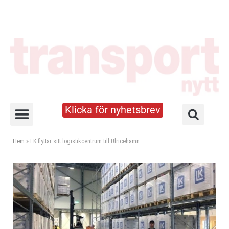
Klicka för nyhetsbrev
Truck- och lagerhandboken
Hem
»
LK flyttar sitt logistikcentrum till Ulricehamn