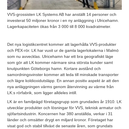
VVS-grossisten LK Systems AB har anställt 14 personer och
investerat 50 miljoner kronor i en ny anläggning i Ulricehamn.
Lagerkapaciteten ökas från 3 000 till 8 000 kvadratmeter.
Det nya logistikcentret kommer att lagerhålla VVS-produkter
och PEX-rör. LK har vuxit ur de gamla lagerlokalerna i Malmö
som nu avvecklas. Ulricehamn har ett bra geografiskt läge
som gör att LK kommer närmare sina största kunder samt
knutpunkten Göteborgs hamn. Kortare avstånd och
samordningsvinster kommer att leda till minskade transporter
och lägre koldioxidutsläpp. En annan positiv aspekt är att den
nya anläggningen värms genom återvinning av värme från
LK:s rörfabrik, som ligger alldeles intill.
LK är en familjeägd företagsgrupp som grundades år 1910. LK
utvecklar produkter och lösningar för VVS, teknisk armatur och
sjöfartsindustrin. Koncernen har 380 anställda, verkar i 31
länder och omsätter drygt en miljard kronor. Företaget har
visat god och stabil tillväxt de senaste åren, som grundats