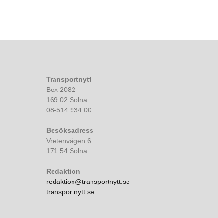
Transportnytt
Box 2082
169 02 Solna
08-514 934 00
Besöksadress
Vretenvägen 6
171 54 Solna
Redaktion
redaktion@transportnytt.se
transportnytt.se