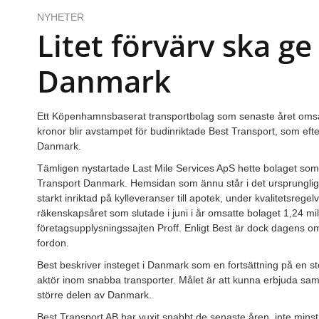
NYHETER
Litet förvärv ska ge
Danmark
Ett Köpenhamnsbaserat transportbolag som senaste året omsa
kronor blir avstampet för budinriktade Best Transport, som efte
Danmark.
Tämligen nystartade Last Mile Services ApS hette bolaget som 
Transport Danmark. Hemsidan som ännu står i det ursprunglig
starkt inriktad på kylleveranser till apotek, under kvalitetsreg
räkenskapsåret som slutade i juni i år omsatte bolaget 1,24 m
företagsupplysningssajten Proff. Enligt Best är dock dagens om
fordon.
Best beskriver insteget i Danmark som en fortsättning på en st
aktör inom snabba transporter. Målet är att kunna erbjuda sa
större delen av Danmark.
Best Transport AB har vuxit snabbt de senaste åren, inte min