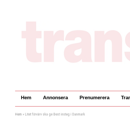
Hem
Annonsera
Prenumerera
Tra
Hem
»
Litet förvärv ska ge Best insteg i Danmark