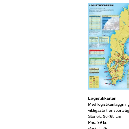
Logistikkartan
Med logistikanläggnin
viktigaste transportvä
Storlek: 96×68 cm
Pris: 99 kr.
Beställ här