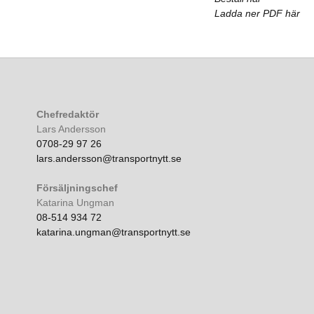
Ladda ner PDF här
Chefredaktör
Lars Andersson
0708-29 97 26
lars.andersson@transportnytt.se
Försäljningschef
Katarina Ungman
08-514 934 72
katarina.ungman@transportnytt.se