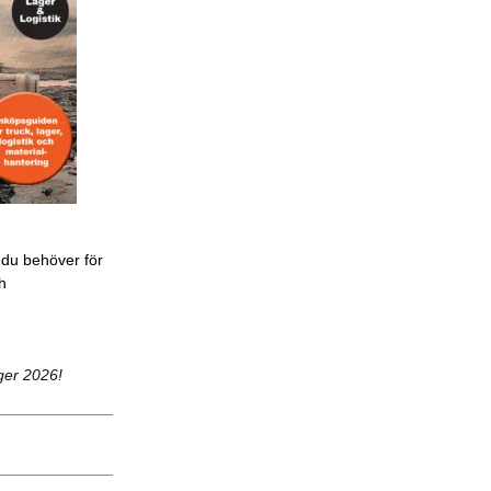
 du behöver för
ch
ger 2026!