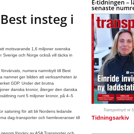
E-tidningen – l
senaste numre
 Best insteg i
tt motsvarande 1,6 miljoner svenska
r Sverige och Norge också vill täcka in
förvärvats, numera namnbytt till Best
a namnet ger bilden att verksamheten är
elverket GDP. Under det brutna
iljoner danska kronor, återger den danska
sättning runt 5 miljoner kronor, på 4–5
Transportnytt nr 
or satsning för att bli Nordens ledande
Tidningsarkiv
mma dag-transporter och hemleveranser till
st genom förvärv av ASA Transporter och