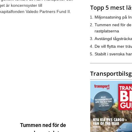
t är koncernsyster till
Topp 5 mest lä
kkapitalfonden Valedo Partners Fund II.
Miljonsatsning på I
Tummen ned för de
rastplatserna
Avstängd tågsträck
De vill flytta mer trä
Stabilt i svenska h
Transportbils
Tummen ned för de