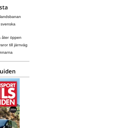
sta
nlandsbanan
 svenska
a åter öppen
varor till järnväg
amnarna
guiden