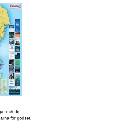
gar och de
garna för godset.