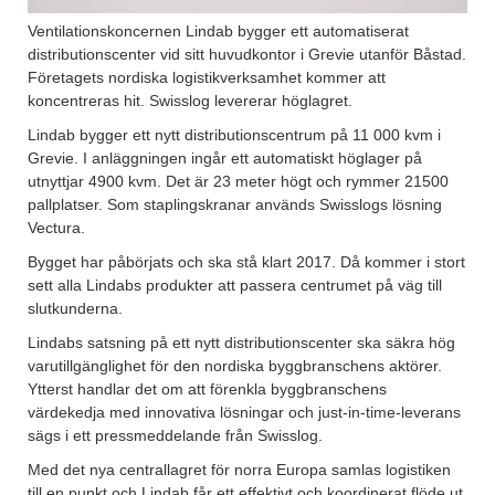
Ventilationskoncernen Lindab bygger ett automatiserat
distributionscenter vid sitt huvudkontor i Grevie utanför Båstad.
Företagets nordiska logistikverksamhet kommer att
koncentreras hit. Swisslog levererar höglagret.
Lindab bygger ett nytt distributionscentrum på 11 000 kvm i
Grevie. I anläggningen ingår ett automatiskt höglager på
utnyttjar 4900 kvm. Det är 23 meter högt och rymmer 21500
pallplatser. Som staplingskranar används Swisslogs lösning
Vectura.
Bygget har påbörjats och ska stå klart 2017. Då kommer i stort
sett alla Lindabs produkter att passera centrumet på väg till
slutkunderna.
Lindabs satsning på ett nytt distributionscenter ska säkra hög
varutillgänglighet för den nordiska byggbranschens aktörer.
Ytterst handlar det om att förenkla byggbranschens
värdekedja med innovativa lösningar och just-in-time-leverans
sägs i ett pressmeddelande från Swisslog.
Med det nya centrallagret för norra Europa samlas logistiken
till en punkt och Lindab får ett effektivt och koordinerat flöde ut