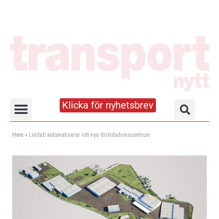
Klicka för nyhetsbrev
Truck- och lagerhandboken
Hem
»
Lindab automatiserar sitt nya distributionscentrum