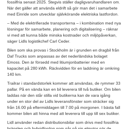
fossilfria senast 2025. Stegvis ställer dagligvaruhandlaren om.
När det gäller att använda eldrift så gör man det i samarbete
med Einride som utvecklar självkörande elektriska lastfordon.
– Med de elektrifierade transporterna – i kombination med nya
lösningar för samarbete, planering och digitalisering – räknar
vi med att kunna både minska kostnader och miljöpåverkan,
säger Lidls logistikchef Carl Ceder.
Bilen som ska provas i Stockholm är i grunden en dragbil från
Daf Trucks som anpassas av det nederländska bolaget
Emoss. Den är försedd med litiumjonbatterier med en
kapacitet på 280 kWh. Räckvidden för en laddning är omkring
140 km.
Trailrar i standardstorlek kommer att användas, de rymmer 33
pallar. På en vända kan en bil leverera till två butiker. Om bilen
laddas när den står stilla vid butikerna kan de vara igång
under en stor del av Lidls leveransfönster som sträcker sig
från 16.00 på eftermiddagen till 7.00 på morgonen. I bästa fall
kommer bilen att hinna med att leverera till upp till sex butiker.
Lidl använder redan distributionsbilar som drivs med fossilfria
bränslen och hybridfordon som går på sin elmotor när de